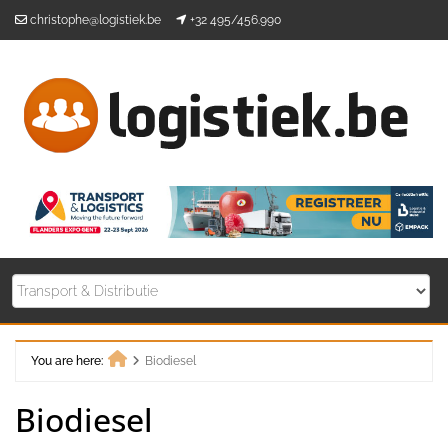
Skip
christophe@logistiek.be
+32 495/456.990
to
content
You are here:
Biodiesel
Home
Biodiesel