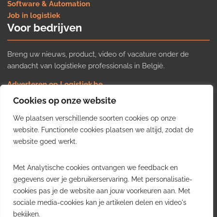
Software & Automation
Job in logistiek
Voor bedrijven
Breng uw nieuws, product, video of vacature onder de
aandacht van logistieke professionals in België.
Adverteren op Logistiek.be
Nieuws insturen
Cookies op onze website
Uw video op Logistiek.TV
We plaatsen verschillende soorten cookies op onze
Job plaatsen
Gratis wekelijkse update
website. Functionele cookies plaatsen we altijd, zodat de
website goed werkt.
Ontvang elke week het belangrijkste nieuws, trends en
Met Analytische cookies ontvangen we feedback en
inzichten uit de Belgische logistieke sector in uw inbox.
gegevens over je gebruikerservaring. Met personalisatie-
cookies pas je de website aan jouw voorkeuren aan. Met
Ontvang je gratis
sociale media-cookies kan je artikelen delen en video's
wekelijkse update
bekijken.