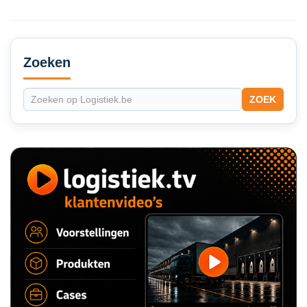
Secondary
Sidebar
Zoeken
ZOEK