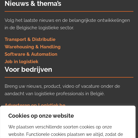
Nieuws & thema’s
Volg het laatste nieuws en de belangrijkste ontwikkelingen
in de Belgische logistieke sector.
Transport & Distributie
Warehousing & Handling
Software & Automation
Job in logistiek
Voor bedrijven
Breng uw nieuws, product, video of vacature onder de
aandacht van logistieke professionals in België.
Adverteren op Logistiek.be
Nieuws insturen
Cookies op onze website
Uw video op Logistiek.TV
We plaatsen verschillende soorten cookies op onze
Job plaatsen
Gratis wekelijkse update
website. Functionele cookies plaatsen we altijd, zodat de