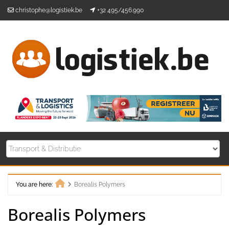
Skip
christophe@logistiek.be
+32 495/456.990
to
content
You are here:
Borealis Polymers
Home
Borealis Polymers