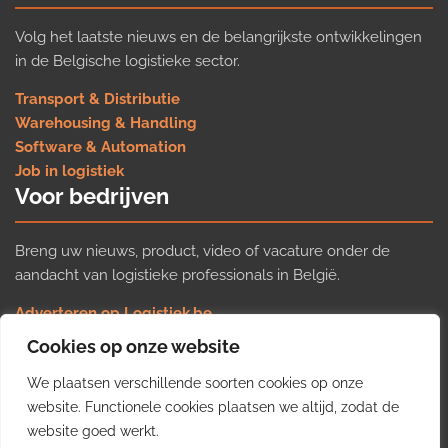
Volg het laatste nieuws en de belangrijkste ontwikkelingen
in de Belgische logistieke sector.
Transport & Distributie
Warehousing & Handling
Software & Automation
Job in logistiek
Voor bedrijven
Breng uw nieuws, product, video of vacature onder de
aandacht van logistieke professionals in België.
Adverteren op Logistiek.be
Nieuws insturen
Cookies op onze website
Uw video op Logistiek.TV
We plaatsen verschillende soorten cookies op onze
Job plaatsen
Gratis wekelijkse update
website. Functionele cookies plaatsen we altijd, zodat de
website goed werkt.