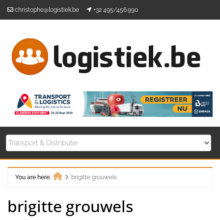
Skip
christophe@logistiek.be
+32 495/456.990
to
content
You are here:
brigitte grouwels
Home
brigitte grouwels