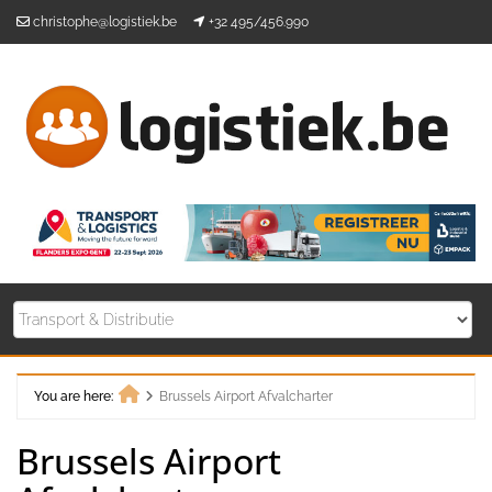
Skip
christophe@logistiek.be
+32 495/456.990
to
content
You are here:
Brussels Airport Afvalcharter
Home
Brussels Airport