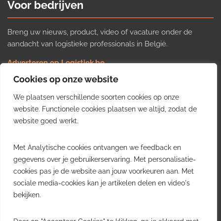
Voor bedrijven
Breng uw nieuws, product, video of vacature onder de
aandacht van logistieke professionals in België.
Adverteren op Logistiek.be
Nieuws insturen
Cookies op onze website
Uw video op Logistiek.TV
We plaatsen verschillende soorten cookies op onze
Job plaatsen
Gratis wekelijkse update
website. Functionele cookies plaatsen we altijd, zodat de
website goed werkt.
Ontvang elke week het belangrijkste nieuws, trends en
Met Analytische cookies ontvangen we feedback en
inzichten uit de Belgische logistieke sector in uw inbox.
gegevens over je gebruikerservaring. Met personalisatie-
cookies pas je de website aan jouw voorkeuren aan. Met
Ontvang je gratis
sociale media-cookies kan je artikelen delen en video's
wekelijkse update
bekijken.
Gratis. Eén e-mail per week.
Uitschrijven kan altijd.