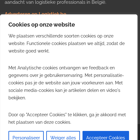
aandacht van logistieke professionals in België.
Adverteren op Logistiek.be
Nieuws insturen
Cookies op onze website
Uw video op Logistiek.TV
We plaatsen verschillende soorten cookies op onze
Job plaatsen
Gratis wekelijkse update
website. Functionele cookies plaatsen we altijd, zodat de
website goed werkt.
Ontvang elke week het belangrijkste nieuws, trends en
Met Analytische cookies ontvangen we feedback en
inzichten uit de Belgische logistieke sector in uw inbox.
gegevens over je gebruikerservaring. Met personalisatie-
cookies pas je de website aan jouw voorkeuren aan. Met
Ontvang je gratis
sociale media-cookies kan je artikelen delen en video's
wekelijkse update
bekijken.
Gratis. Eén e-mail per week.
Uitschrijven kan altijd.
Door op "Accepteer Cookies" te klikken, ga je akkoord met
het plaatsen van deze cookies.
Copyright © 2026
Logistiek.be
. All rights reserved.Theme:
Envince
by ThemeGrill.
Personaliseer
Weiger alles
Accepteer Cookies