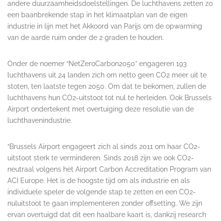
andere duurzaamheidsdoelstellingen. De luchthavens zetten zo
een baanbrekende stap in het klimaatplan van de eigen
industrie in lijn met het Akkoord van Parijs om de opwarming
van de aarde ruim onder de 2 graden te houden.
Onder de noemer “NetZeroCarbon2050” engageren 193
luchthavens uit 24 landen zich om netto geen CO2 meer uit te
stoten, ten laatste tegen 2050. Om dat te bekomen, zullen de
luchthavens hun CO2-uitstoot tot nul te herleiden. Ook Brussels
Airport ondertekent met overtuiging deze resolutie van de
luchthavenindustrie.
“Brussels Airport engageert zich al sinds 2011 om haar CO2-
uitstoot sterk te verminderen. Sinds 2018 zijn we ook CO2-
neutraal volgens het Airport Carbon Accreditation Program van
ACI Europe. Het is de hoogste tijd om als industrie en als
individuele speler de volgende stap te zetten en een CO2-
nuluitstoot te gaan implementeren zonder offsetting. We zijn
ervan overtuigd dat dit een haalbare kaart is, dankzij research