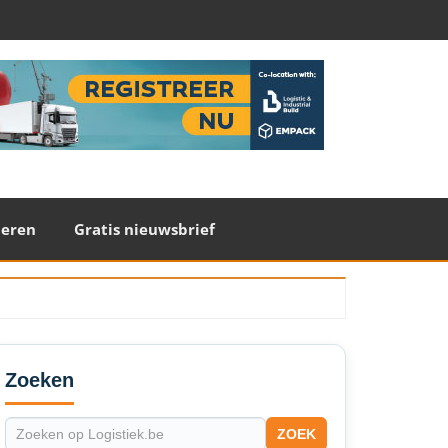
teren
Gratis nieuwsbrief
econdary
idebar
Zoeken
ZOEK