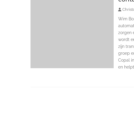
Christ
Wim Bos
automat
zorgen e
wordt e
zijn tr
groep en
Copal in
en helpt