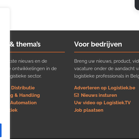
ws & thema’s
Voor bedrijven
t laatste nieuws en de
Breng uw nieuws, product, vid
ijkste ontwikkelingen in de
vacature onder de aandacht 
e logistieke sector.
logistieke professionals in Belg
rt & Distributie
Adverteren op Logistiek.be
using & Handling
Nieuws insturen
re & Automation
Uw video op Logistiek.TV
logistiek
Job plaatsen