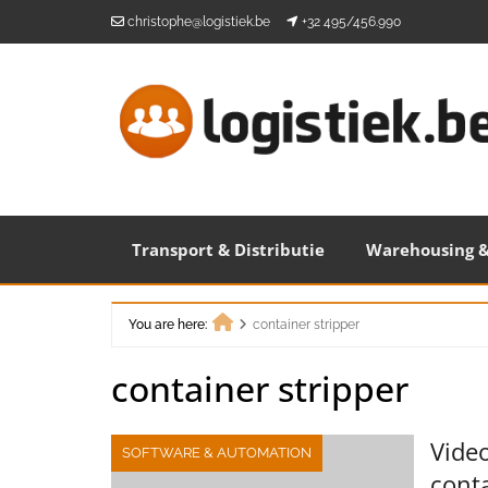
Skip
christophe@logistiek.be
+32 495/456.990
to
content
Transport & Distributie
Warehousing &
You are here:
container stripper
Home
container stripper
Vide
SOFTWARE & AUTOMATION
conta