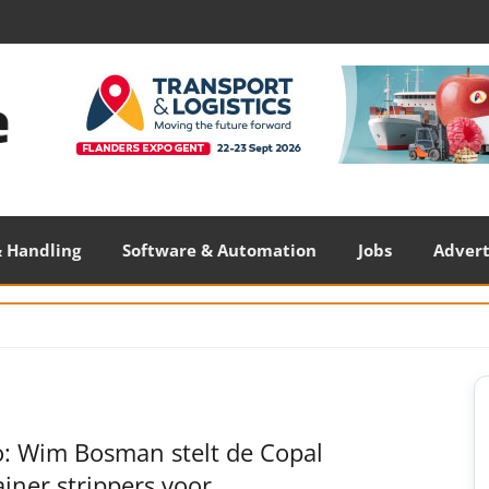
 Handling
Software & Automation
Jobs
Adver
S
S
o: Wim Bosman stelt de Copal
iner strippers voor