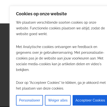
Cookies op onze website
We plaatsen verschillende soorten cookies op onze
website. Functionele cookies plaatsen we altijd, zodat de
Logistiek.be
Nieu
website goed werkt.
Logistiek.be brengt dagelijks nieuws,
Volg he
Met Analytische cookies ontvangen we feedback en
trends en praktijkverhalen over
belangr
gegevens over je gebruikerservaring. Met personalisatie-
transport, warehousing, supply chain
Belgisch
cookies pas je de website aan jouw voorkeuren aan. Met
en automatisering in België.
sociale media-cookies kan je artikelen delen en video's
Transpo
bekijken.
Voor logistieke professionals,
Wareho
beslissers en bedrijven die de sector
Softwa
Door op "Accepteer Cookies" te klikken, ga je akkoord met
willen volgen.
Job in 
het plaatsen van deze cookies.
Contact
·
Adverteren
Personaliseer
Weiger alles
Accepteer Cookies