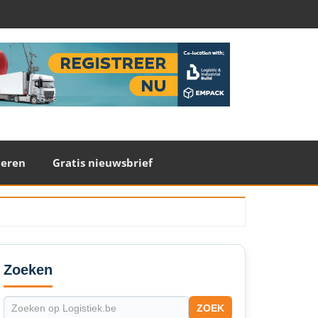
teren
Gratis nieuwsbrief
econdary
idebar
Zoeken
ZOEK