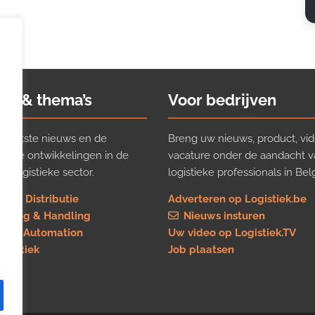
ws & thema’s
Voor bedrijven
t laatste nieuws en de
Breng uw nieuws, product, vid
ijkste ontwikkelingen in de
vacature onder de aandacht 
e logistieke sector.
logistieke professionals in Belg
rt & Distributie
Adverteren op Logistiek.be
using & Handling
Nieuws insturen
re & Automation
Uw video op Logistiek.TV
logistiek
Job plaatsen