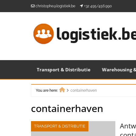
Skip
christophe@logistiek.be
+32 495/456.990
to
content
Transport & Distributie
Warehousing &
You are here:
containerhaven
Home
containerhaven
Antw
TRANSPORT & DISTRIBUTIE
cont