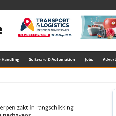
 Handling
Software & Automation
Jobs
Adver
S
S
erpen zakt in rangschikking
ainerhavens