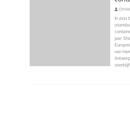
Christ
In 2011
(standaa
containe
jaar. Sh
Europes
van Ham
Antwerp
voorblij