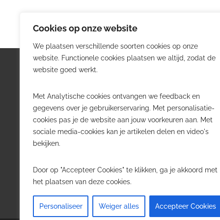
Cookies op onze website
We plaatsen verschillende soorten cookies op onze
website. Functionele cookies plaatsen we altijd, zodat de
Logistiek.be
Nieu
website goed werkt.
Logistiek.be brengt dagelijks nieuws,
Volg he
Met Analytische cookies ontvangen we feedback en
trends en praktijkverhalen over
belangr
gegevens over je gebruikerservaring. Met personalisatie-
transport, warehousing, supply chain
Belgisch
cookies pas je de website aan jouw voorkeuren aan. Met
en automatisering in België.
sociale media-cookies kan je artikelen delen en video's
Transpo
bekijken.
Voor logistieke professionals,
Wareho
beslissers en bedrijven die de sector
Softwa
Door op "Accepteer Cookies" te klikken, ga je akkoord met
willen volgen.
Job in 
het plaatsen van deze cookies.
Contact
·
Adverteren
Personaliseer
Weiger alles
Accepteer Cookies