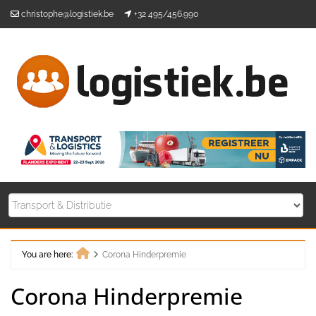
Skip
christophe@logistiek.be
+32 495/456.990
to
content
You are here:
Corona Hinderpremie
Home
Corona Hinderpremie