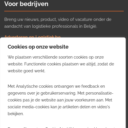
Voor bedrijven
Breng uw nieuws, product, video of vacature onder de
aandacht van logistieke professionals in België.
Adverteren op Logistiek.be
Nieuws insturen
Cookies op onze website
Uw video op Logistiek.TV
We plaatsen verschillende soorten cookies op onze
Job plaatsen
Gratis wekelijkse update
website. Functionele cookies plaatsen we altijd, zodat de
website goed werkt.
Ontvang elke week het belangrijkste nieuws, trends en
Met Analytische cookies ontvangen we feedback en
inzichten uit de Belgische logistieke sector in uw inbox.
gegevens over je gebruikerservaring. Met personalisatie-
cookies pas je de website aan jouw voorkeuren aan. Met
Ontvang je gratis
sociale media-cookies kan je artikelen delen en video's
wekelijkse update
bekijken.
Gratis. Eén e-mail per week.
Uitschrijven kan altijd.