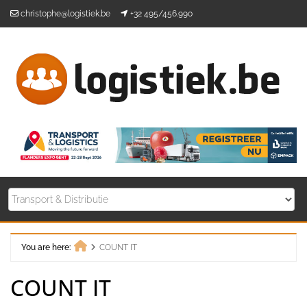
Skip
christophe@logistiek.be
+32 495/456.990
to
content
You are here:
COUNT IT
Home
COUNT IT