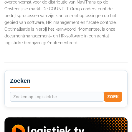
overeenkomst voor de distributie van NaviTrans op de
Oostenrijkse markt. De COUNT IT Group ondersteunt de
bedrijfsprocessen van zijn klanten met oplossingen op het
gebied van software, HR-management en fiscale controle.
Optimalisatie is hierbij het kernwoord. “Momenteel is onze
documentmanagement- en HR-software in een aantal
logistieke bedrijven geïmplementeerd.
Secondary
Sidebar
Zoeken
ZOEK