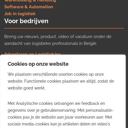
Warehousing & Handling
Software & Automation
Job in logistiek
Voor bedrijven
Breng uw nieuws, product, video of vacature onder de
aandacht van logistieke professionals in België.
Adverteren op Logistiek.be
Nieuws insturen
Cookies op onze website
Uw video op Logistiek.TV
We plaatsen verschillende soorten cookies op onze
Job plaatsen
Gratis wekelijkse update
website. Functionele cookies plaatsen we altijd, zodat de
website goed werkt.
Ontvang elke week het belangrijkste nieuws, trends en
Met Analytische cookies ontvangen we feedback en
inzichten uit de Belgische logistieke sector in uw inbox.
gegevens over je gebruikerservaring. Met personalisatie-
cookies pas je de website aan jouw voorkeuren aan. Met
Ontvang je gratis
sociale media-cookies kan je artikelen delen en video's
wekelijkse update