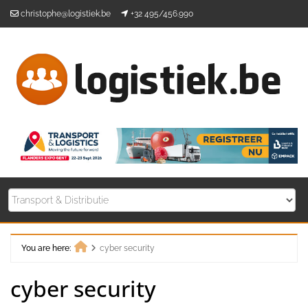
Skip
christophe@logistiek.be
+32 495/456.990
to
content
You are here:
cyber security
Home
cyber security