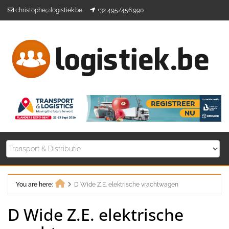
Skip
christophe@logistiek.be
+32 495/456.990
to
content
You are here:
D Wide Z.E. elektrische vrachtwagen
Home
D Wide Z.E. elektrische