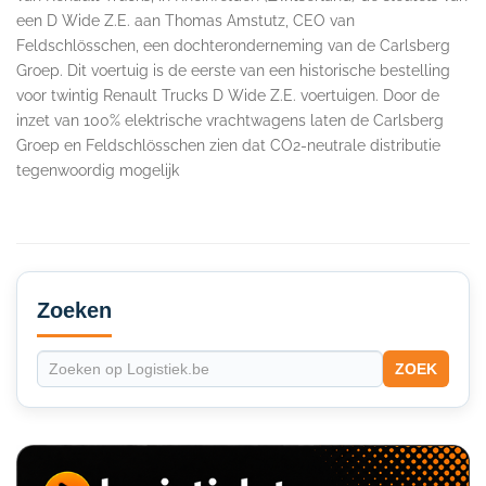
een D Wide Z.E. aan Thomas Amstutz, CEO van
Feldschlösschen, een dochteronderneming van de Carlsberg
Groep. Dit voertuig is de eerste van een historische bestelling
voor twintig Renault Trucks D Wide Z.E. voertuigen. Door de
inzet van 100% elektrische vrachtwagens laten de Carlsberg
Groep en Feldschlösschen zien dat CO2-neutrale distributie
tegenwoordig mogelijk
Secondary
Sidebar
Zoeken
ZOEK