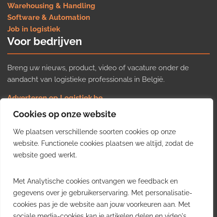
Warehousing & Handling
Software & Automation
Job in logistiek
Voor bedrijven
Breng uw nieuws, product, video of vacature onder de
aandacht van logistieke professionals in België.
Adverteren op Logistiek.be
Nieuws insturen
Cookies op onze website
Uw video op Logistiek.TV
We plaatsen verschillende soorten cookies op onze
Job plaatsen
Gratis wekelijkse update
website. Functionele cookies plaatsen we altijd, zodat de
website goed werkt.
Ontvang elke week het belangrijkste nieuws, trends en
Met Analytische cookies ontvangen we feedback en
inzichten uit de Belgische logistieke sector in uw inbox.
gegevens over je gebruikerservaring. Met personalisatie-
cookies pas je de website aan jouw voorkeuren aan. Met
Ontvang je gratis
sociale media-cookies kan je artikelen delen en video's