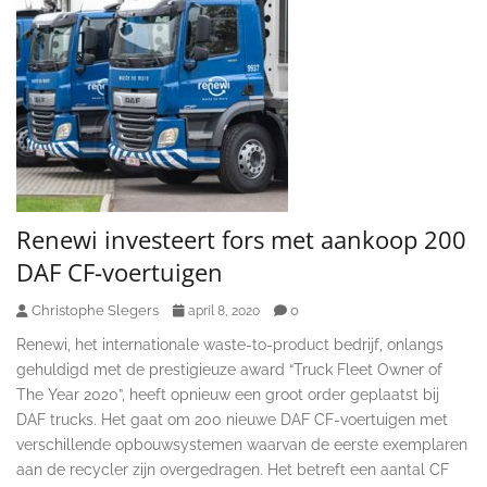
Renewi investeert fors met aankoop 200
DAF CF-voertuigen
Christophe Slegers
0
april 8, 2020
Renewi, het internationale waste-to-product bedrijf, onlangs
gehuldigd met de prestigieuze award “Truck Fleet Owner of
The Year 2020”, heeft opnieuw een groot order geplaatst bij
DAF trucks. Het gaat om 200 nieuwe DAF CF-voertuigen met
verschillende opbouwsystemen waarvan de eerste exemplaren
aan de recycler zijn overgedragen. Het betreft een aantal CF