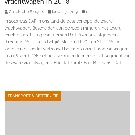
vrachtwagen in 2018
Christophe Slegers
0
januari 30, 2019
In 2018 was DAF in ons land de best verkopende zware
vrachtwagen. Bescheiden aan de weg timmeren: het levert
vruchten op. Uitleg van topman Bart Bosmans, algemeen
directeur DAF Trucks België. Met zijn LF, CF en XF is DAF al
jaren een bijzonder vertrouwd beeld op onze Europese wegen.
In 2018 werd DAF het best verkopende merk in het segment van
de zware vrachtwagens. Hoe dat komt? Bart Bosmans: ‘Dat
TRANSPORT & DISTRIBUTIE