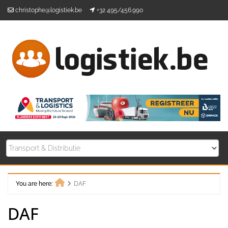
Skip
christophe@logistiek.be
+32 495/456.990
to
content
You are here:
DAF
Home
DAF