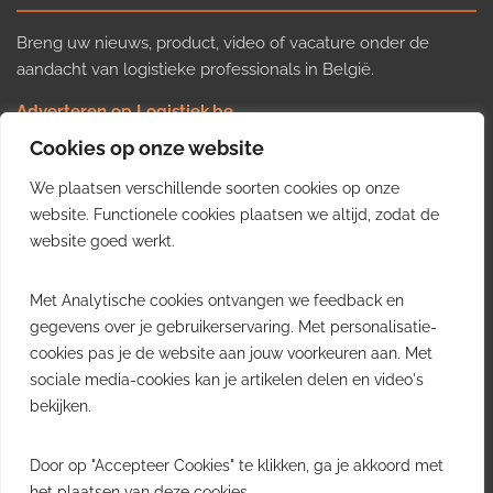
Breng uw nieuws, product, video of vacature onder de
aandacht van logistieke professionals in België.
Adverteren op Logistiek.be
Nieuws insturen
Cookies op onze website
Uw video op Logistiek.TV
We plaatsen verschillende soorten cookies op onze
Job plaatsen
Gratis wekelijkse update
website. Functionele cookies plaatsen we altijd, zodat de
website goed werkt.
Ontvang elke week het belangrijkste nieuws, trends en
Met Analytische cookies ontvangen we feedback en
inzichten uit de Belgische logistieke sector in uw inbox.
gegevens over je gebruikerservaring. Met personalisatie-
cookies pas je de website aan jouw voorkeuren aan. Met
Ontvang je gratis
sociale media-cookies kan je artikelen delen en video's
wekelijkse update
bekijken.
Gratis. Eén e-mail per week.
Uitschrijven kan altijd.
Door op "Accepteer Cookies" te klikken, ga je akkoord met
het plaatsen van deze cookies.