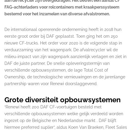
aan de recycler zijn overgedragen. Het betreft een aantal CF
FAG-achterladers voor rolcontainers met kraakperssysteem
bestemd voor het inzamelen van diverse afvalstromen.
De internationaal opererende onderneming heeft in 2018 hun
eerste groot order bij DAF geplaatst. Toen ging het om 250
nieuwe CF-trucks. Het order voor 2020 is de volgende stap in
verduurzaming van het wagenpark. De afvalrecycler wil de
milieu-impact van zijn wagenpark aanzienlijk verlagen en ziet in
DAF de juiste partner. De snelle opleveringstermijn van
verschillende opbouwsystemen, de lage Total Cost of
Ownership, de technologische vernieuwingen en de jarenlange
partnership waren voor Renewi doorslaggevend.
Grote diversiteit opbouwsystemen
“Renewi heeft 200 DAF CF-voertuigen besteld met
verschillende opbouwsystemen welke gelijk verdeeld worden
ingezet op de Belgische en Nederlandse markt . DAF blijft
hiermee preferred suplier”, aldus Koen Van Braeken, Fleet Sales