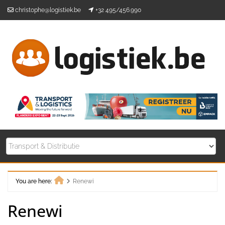
Skip
christophe@logistiek.be
+32 495/456.990
to
content
You are here:
Renewi
Home
Renewi