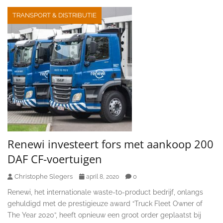
TRANSPORT & DISTRIBUTIE
Renewi investeert fors met aankoop 200
DAF CF-voertuigen
Christophe Slegers
0
april 8, 2020
Renewi, het internationale waste-to-product bedrijf, onlangs
gehuldigd met de prestigieuze award “Truck Fleet Owner of
The Year 2020”, heeft opnieuw een groot order geplaatst bij