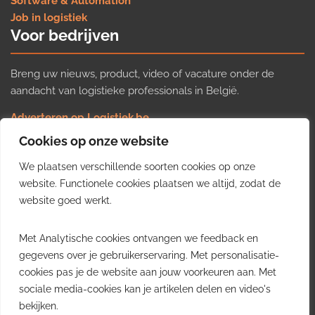
Software & Automation
Job in logistiek
Voor bedrijven
Breng uw nieuws, product, video of vacature onder de
aandacht van logistieke professionals in België.
Adverteren op Logistiek.be
Nieuws insturen
Cookies op onze website
Uw video op Logistiek.TV
We plaatsen verschillende soorten cookies op onze
Job plaatsen
Gratis wekelijkse update
website. Functionele cookies plaatsen we altijd, zodat de
website goed werkt.
Ontvang elke week het belangrijkste nieuws, trends en
Met Analytische cookies ontvangen we feedback en
inzichten uit de Belgische logistieke sector in uw inbox.
gegevens over je gebruikerservaring. Met personalisatie-
cookies pas je de website aan jouw voorkeuren aan. Met
Ontvang je gratis
sociale media-cookies kan je artikelen delen en video's
wekelijkse update
bekijken.