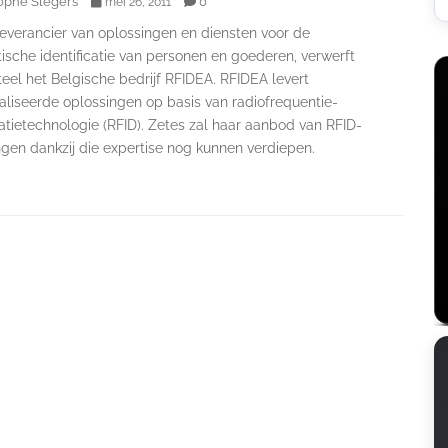
ophe Slegers
0
mei 26, 2011
leverancier van oplossingen en diensten voor de
ische identificatie van personen en goederen, verwerft
el het Belgische bedrijf RFIDEA. RFIDEA levert
aliseerde oplossingen op basis van radiofrequentie-
catietechnologie (RFID). Zetes zal haar aanbod van RFID-
ngen dankzij die expertise nog kunnen verdiepen.