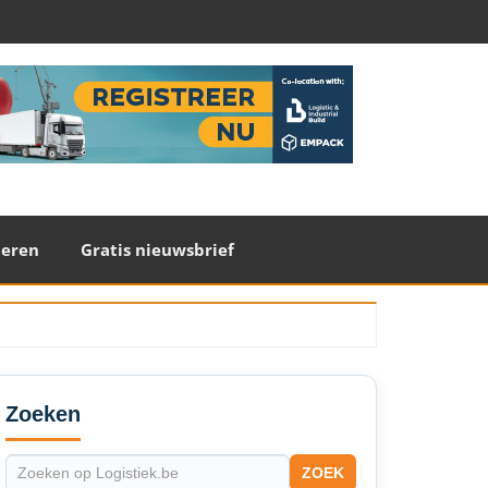
teren
Gratis nieuwsbrief
econdary
idebar
Zoeken
ZOEK