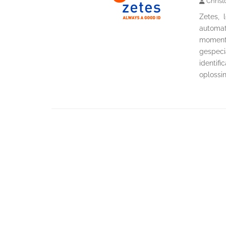
Christ
Zetes, 
automat
momente
gespeci
identifi
oplossi