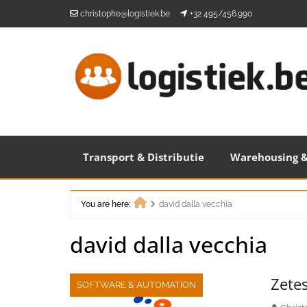
Skip
christophe@logistiek.be
+32 495/456.990
to
content
Transport & Distributie
Warehousing &
You are here:
david dalla vecchia
Home
david dalla vecchia
Zetes
SOFTWARE & AUTOMATION