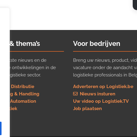
ws & thema’s
Voor bedrijven
t laatste nieuws en de
Breng uw nieuws, product, vid
ijkste ontwikkelingen in de
vacature onder de aandacht 
e logistieke sector.
logistieke professionals in Belg
rt & Distributie
Adverteren op Logistiek.be
using & Handling
Nieuws insturen
re & Automation
Uw video op Logistiek.TV
logistiek
Job plaatsen