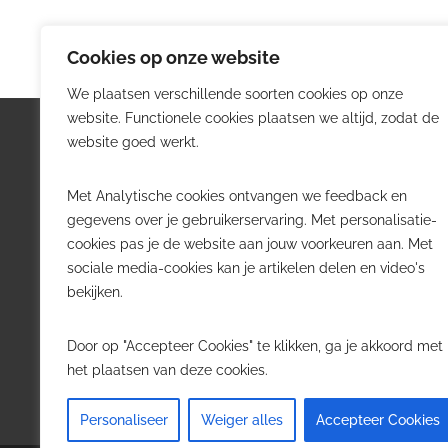
Cookies op onze website
We plaatsen verschillende soorten cookies op onze
website. Functionele cookies plaatsen we altijd, zodat de
Logistiek.be
Nieu
website goed werkt.
Logistiek.be brengt dagelijks nieuws,
Volg he
Met Analytische cookies ontvangen we feedback en
trends en praktijkverhalen over
belangr
gegevens over je gebruikerservaring. Met personalisatie-
transport, warehousing, supply chain
Belgisch
cookies pas je de website aan jouw voorkeuren aan. Met
en automatisering in België.
sociale media-cookies kan je artikelen delen en video's
Transpo
bekijken.
Voor logistieke professionals,
Wareho
beslissers en bedrijven die de sector
Softwa
Door op "Accepteer Cookies" te klikken, ga je akkoord met
willen volgen.
Job in 
het plaatsen van deze cookies.
Contact
·
Adverteren
Personaliseer
Weiger alles
Accepteer Cookies