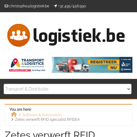
Skip
christophe@logistiek.be
+32 495/456.990
to
content
You are here:
Software & Automation
Zetes verwerft RFID specialist RFIDEA
Home
Zetes verwerft RFID