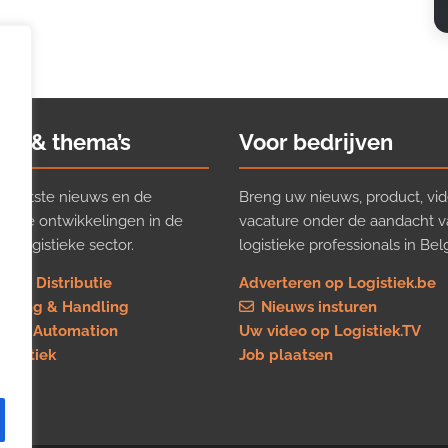
ws & thema’s
Voor bedrijven
t laatste nieuws en de
Breng uw nieuws, product, vid
ijkste ontwikkelingen in de
vacature onder de aandacht 
e logistieke sector.
logistieke professionals in Belg
rt & Distributie
Adverteren op Logistiek.be
using & Handling
Nieuws insturen
re & Automation
Uw video op Logistiek.TV
logistiek
Job plaatsen