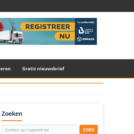
teren
Gratis nieuwsbrief
econdary
idebar
Zoeken
ZOEK