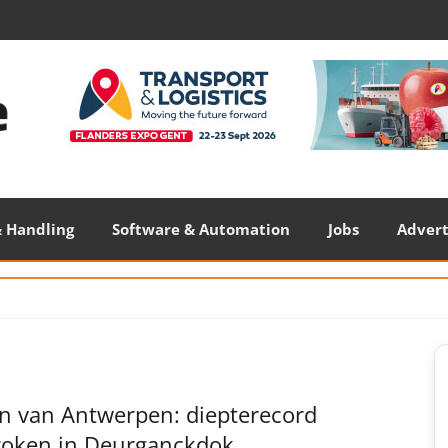
 Handling
Software & Automation
Jobs
Adver
S
S
n van Antwerpen: diepterecord
roken in Deurganckdok