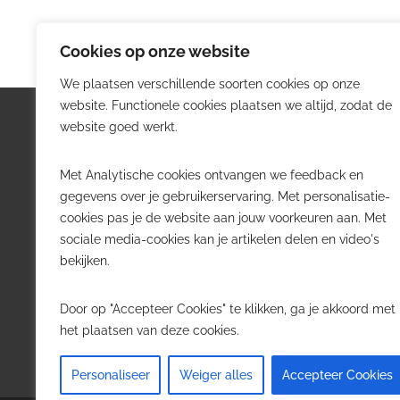
Cookies op onze website
We plaatsen verschillende soorten cookies op onze
website. Functionele cookies plaatsen we altijd, zodat de
Logistiek.be
Nieu
website goed werkt.
Logistiek.be brengt dagelijks nieuws,
Volg he
Met Analytische cookies ontvangen we feedback en
trends en praktijkverhalen over
belangr
gegevens over je gebruikerservaring. Met personalisatie-
transport, warehousing, supply chain
Belgisch
cookies pas je de website aan jouw voorkeuren aan. Met
en automatisering in België.
sociale media-cookies kan je artikelen delen en video's
Transpo
bekijken.
Voor logistieke professionals,
Wareho
beslissers en bedrijven die de sector
Softwa
Door op "Accepteer Cookies" te klikken, ga je akkoord met
willen volgen.
Job in 
het plaatsen van deze cookies.
Contact
·
Adverteren
Personaliseer
Weiger alles
Accepteer Cookies