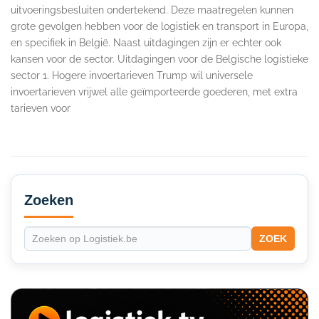
uitvoeringsbesluiten ondertekend. Deze maatregelen kunnen
grote gevolgen hebben voor de logistiek en transport in Europa,
en specifiek in België. Naast uitdagingen zijn er echter ook
kansen voor de sector. Uitdagingen voor de Belgische logistieke
sector 1. Hogere invoertarieven Trump wil universele
invoertarieven vrijwel alle geïmporteerde goederen, met extra
tarieven voor
Secondary
Sidebar
Zoeken
ZOEK