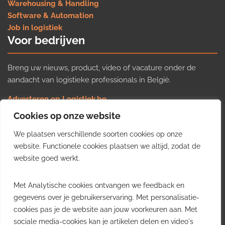
Warehousing & Handling
Software & Automation
Job in logistiek
Voor bedrijven
Breng uw nieuws, product, video of vacature onder de
aandacht van logistieke professionals in België.
Adverteren op Logistiek.be
Nieuws insturen
Cookies op onze website
Uw video op Logistiek.TV
We plaatsen verschillende soorten cookies op onze
Job plaatsen
Gratis wekelijkse update
website. Functionele cookies plaatsen we altijd, zodat de
website goed werkt.
Ontvang elke week het belangrijkste nieuws, trends en
Met Analytische cookies ontvangen we feedback en
inzichten uit de Belgische logistieke sector in uw inbox.
gegevens over je gebruikerservaring. Met personalisatie-
cookies pas je de website aan jouw voorkeuren aan. Met
Ontvang je gratis
sociale media-cookies kan je artikelen delen en video's
wekelijkse update