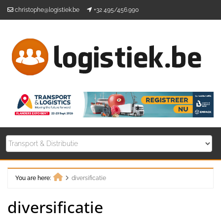
Skip
christophe@logistiek.be
+32 495/456.990
to
content
You are here:
diversificatie
Home
diversificatie