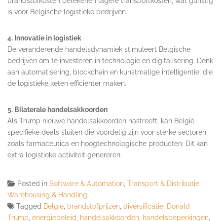
brandstofkosten betekenen lagere transportkosten, wat gunstig
is voor Belgische logistieke bedrijven.
4. Innovatie in logistiek
De veranderende handelsdynamiek stimuleert Belgische
bedrijven om te investeren in technologie en digitalisering. Denk
aan automatisering, blockchain en kunstmatige intelligentie, die
de logistieke keten efficiënter maken.
5. Bilaterale handelsakkoorden
Als Trump nieuwe handelsakkoorden nastreeft, kan België
specifieke deals sluiten die voordelig zijn voor sterke sectoren
zoals farmaceutica en hoogtechnologische producten. Dit kan
extra logistieke activiteit genereren.
Posted in
Software & Automation
,
Transport & Distributie
,
Warehousing & Handling
Tagged
België
,
brandstofprijzen
,
diversificatie
,
Donald
Trump
,
energiebeleid
,
handelsakkoorden
,
handelsbeperkingen
,