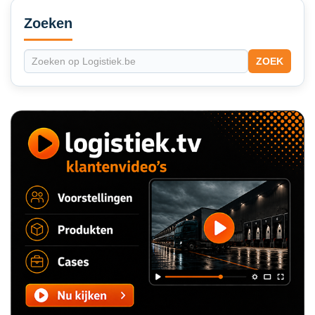
Secondary
Sidebar
Zoeken
ZOEK