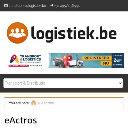
Skip
christophe@logistiek.be
+32 495/456.990
to
content
You are here:
eActros
Home
eActros