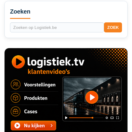
Secondary
Sidebar
Zoeken
ZOEK