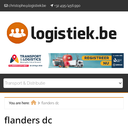
Skip
christophe@logistiek.be
+32 495/456.990
to
content
You are here:
flanders dc
Home
flanders dc