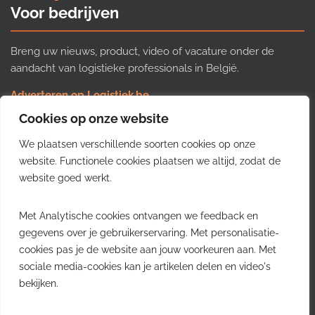
Voor bedrijven
Breng uw nieuws, product, video of vacature onder de
aandacht van logistieke professionals in België.
Adverteren op Logistiek.be
Nieuws insturen
Cookies op onze website
Uw video op Logistiek.TV
We plaatsen verschillende soorten cookies op onze
Job plaatsen
Gratis wekelijkse update
website. Functionele cookies plaatsen we altijd, zodat de
website goed werkt.
Ontvang elke week het belangrijkste nieuws, trends en
Met Analytische cookies ontvangen we feedback en
inzichten uit de Belgische logistieke sector in uw inbox.
gegevens over je gebruikerservaring. Met personalisatie-
cookies pas je de website aan jouw voorkeuren aan. Met
Ontvang je gratis
sociale media-cookies kan je artikelen delen en video's
wekelijkse update
bekijken.
Gratis. Eén e-mail per week.
Uitschrijven kan altijd.