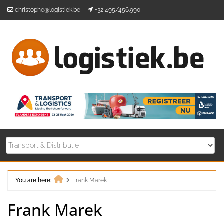
Skip
christophe@logistiek.be
+32 495/456.990
to
content
You are here:
Frank Marek
Home
Frank Marek