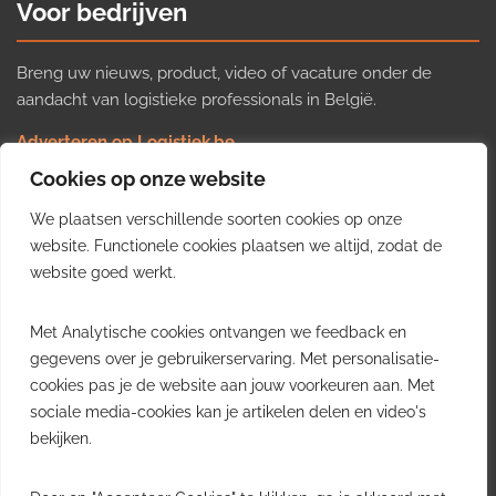
Voor bedrijven
Breng uw nieuws, product, video of vacature onder de
aandacht van logistieke professionals in België.
Adverteren op Logistiek.be
Nieuws insturen
Cookies op onze website
Uw video op Logistiek.TV
We plaatsen verschillende soorten cookies op onze
Job plaatsen
Gratis wekelijkse update
website. Functionele cookies plaatsen we altijd, zodat de
website goed werkt.
Ontvang elke week het belangrijkste nieuws, trends en
Met Analytische cookies ontvangen we feedback en
inzichten uit de Belgische logistieke sector in uw inbox.
gegevens over je gebruikerservaring. Met personalisatie-
cookies pas je de website aan jouw voorkeuren aan. Met
Ontvang je gratis
sociale media-cookies kan je artikelen delen en video's
wekelijkse update
bekijken.
Gratis. Eén e-mail per week.
Uitschrijven kan altijd.