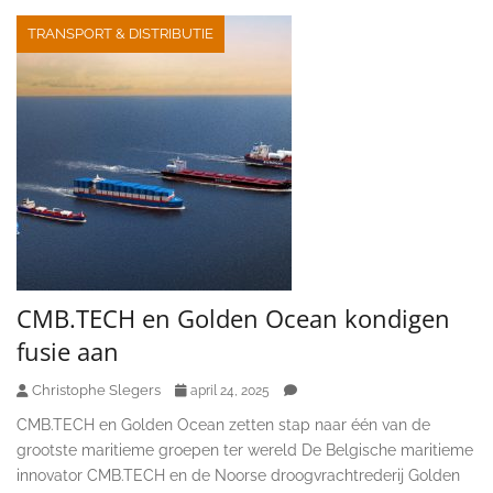
TRANSPORT & DISTRIBUTIE
CMB.TECH en Golden Ocean kondigen
fusie aan
Christophe Slegers
april 24, 2025
CMB.TECH en Golden Ocean zetten stap naar één van de
grootste maritieme groepen ter wereld De Belgische maritieme
innovator CMB.TECH en de Noorse droogvrachtrederij Golden