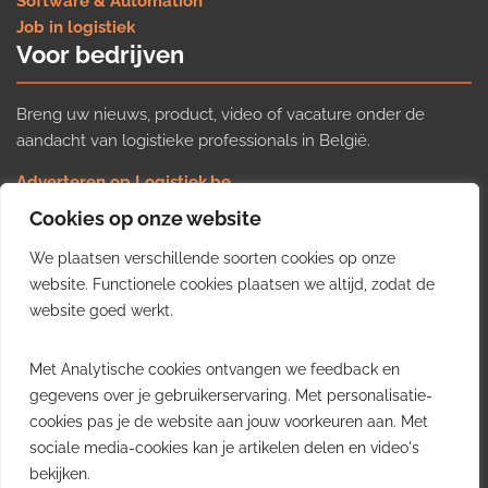
Software & Automation
Job in logistiek
Voor bedrijven
Breng uw nieuws, product, video of vacature onder de
aandacht van logistieke professionals in België.
Adverteren op Logistiek.be
Nieuws insturen
Cookies op onze website
Uw video op Logistiek.TV
We plaatsen verschillende soorten cookies op onze
Job plaatsen
Gratis wekelijkse update
website. Functionele cookies plaatsen we altijd, zodat de
website goed werkt.
Ontvang elke week het belangrijkste nieuws, trends en
Met Analytische cookies ontvangen we feedback en
inzichten uit de Belgische logistieke sector in uw inbox.
gegevens over je gebruikerservaring. Met personalisatie-
cookies pas je de website aan jouw voorkeuren aan. Met
Ontvang je gratis
sociale media-cookies kan je artikelen delen en video's
wekelijkse update
bekijken.