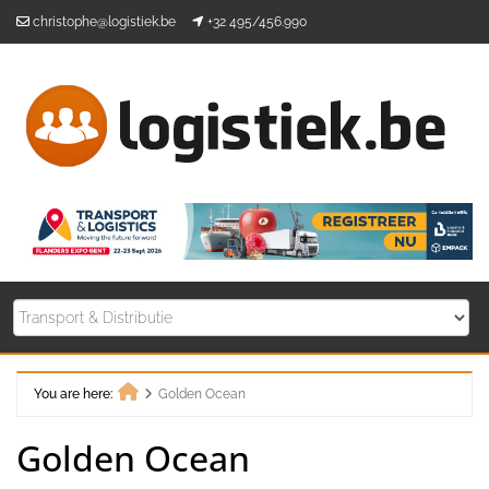
Skip
christophe@logistiek.be
+32 495/456.990
to
content
You are here:
Golden Ocean
Home
Golden Ocean