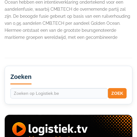
Ocean hebben een intentieverklaring ondertekend voor een
aandelenfusie, waarbij CMB.TECH de overnemende partij zal
zijn. De beoogde fusie gebeurt op basis van een ruilverhouding
van 0,95 aandelen CMB.TECH per aandeel Golden Ocean.
Hiermee ontstaat een van de grootste beursgenoteerde
maritieme groepen wereldwijd, met een gecombineerde
Secondary
Sidebar
Zoeken
ZOEK