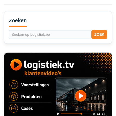
Secondary
Sidebar
Zoeken
ZOEK