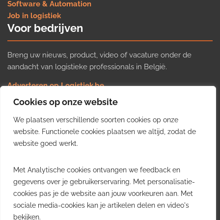
Software & Automation
Job in logistiek
Voor bedrijven
Breng uw nieuws, product, video of vacature onder de
aandacht van logistieke professionals in België.
Adverteren op Logistiek.be
Nieuws insturen
Cookies op onze website
Uw video op Logistiek.TV
We plaatsen verschillende soorten cookies op onze
Job plaatsen
Gratis wekelijkse update
website. Functionele cookies plaatsen we altijd, zodat de
website goed werkt.
Ontvang elke week het belangrijkste nieuws, trends en
Met Analytische cookies ontvangen we feedback en
inzichten uit de Belgische logistieke sector in uw inbox.
gegevens over je gebruikerservaring. Met personalisatie-
cookies pas je de website aan jouw voorkeuren aan. Met
Ontvang je gratis
sociale media-cookies kan je artikelen delen en video's
wekelijkse update
bekijken.