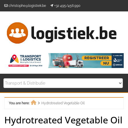
Skip
christophe@logistiek.be
+32 495/456.990
to
content
You are here:
Hydrotreated Vegetable Oil
Home
Hydrotreated Vegetable Oil