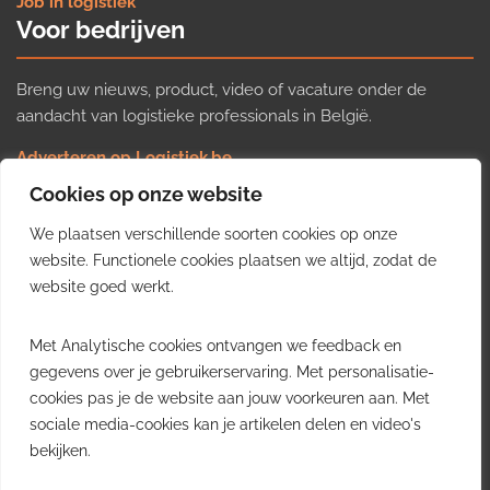
Job in logistiek
Voor bedrijven
Breng uw nieuws, product, video of vacature onder de
aandacht van logistieke professionals in België.
Adverteren op Logistiek.be
Nieuws insturen
Cookies op onze website
Uw video op Logistiek.TV
We plaatsen verschillende soorten cookies op onze
Job plaatsen
Gratis wekelijkse update
website. Functionele cookies plaatsen we altijd, zodat de
website goed werkt.
Ontvang elke week het belangrijkste nieuws, trends en
Met Analytische cookies ontvangen we feedback en
inzichten uit de Belgische logistieke sector in uw inbox.
gegevens over je gebruikerservaring. Met personalisatie-
cookies pas je de website aan jouw voorkeuren aan. Met
Ontvang je gratis
sociale media-cookies kan je artikelen delen en video's
wekelijkse update
bekijken.
Gratis. Eén e-mail per week.