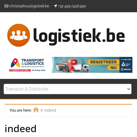
Skip
christophe@logistiek.be
+32 495/456.990
to
content
You are here:
indeed
Home
indeed