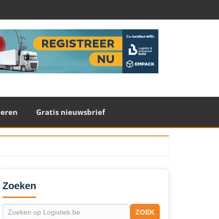
teren
Gratis nieuwsbrief
econdary
idebar
Zoeken
ZOEK