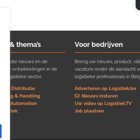
ws & thema’s
Voor bedrijven
t laatste nieuws en de
Breng uw nieuws, product, vid
ijkste ontwikkelingen in de
vacature onder de aandacht 
e logistieke sector.
logistieke professionals in Belg
rt & Distributie
Adverteren op Logistiek.be
using & Handling
Nieuws insturen
re & Automation
Uw video op Logistiek.TV
logistiek
Job plaatsen