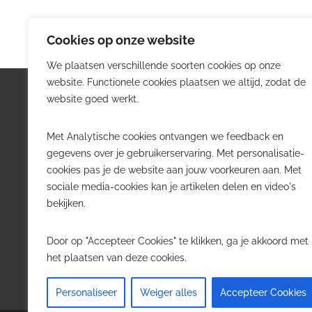
Cookies op onze website
We plaatsen verschillende soorten cookies op onze
website. Functionele cookies plaatsen we altijd, zodat de
Logistiek.be
Nieu
website goed werkt.
Logistiek.be brengt dagelijks nieuws,
Volg he
Met Analytische cookies ontvangen we feedback en
trends en praktijkverhalen over
belangr
gegevens over je gebruikerservaring. Met personalisatie-
transport, warehousing, supply chain
Belgisch
cookies pas je de website aan jouw voorkeuren aan. Met
en automatisering in België.
sociale media-cookies kan je artikelen delen en video's
Transpo
bekijken.
Voor logistieke professionals,
Wareho
beslissers en bedrijven die de sector
Softwa
Door op "Accepteer Cookies" te klikken, ga je akkoord met
willen volgen.
Job in 
het plaatsen van deze cookies.
Contact
·
Adverteren
Personaliseer
Weiger alles
Accepteer Cookies