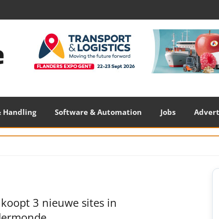
 Handling
Software & Automation
Jobs
Adver
S
S
koopt 3 nieuwe sites in
dermonde