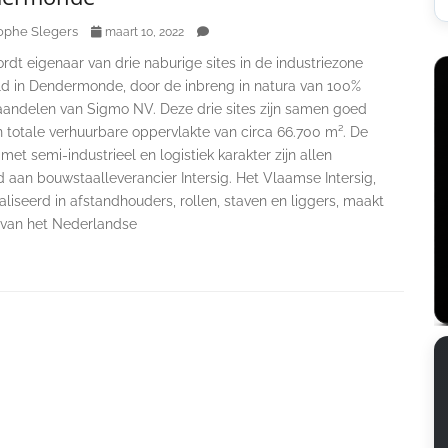
ophe Slegers
maart 10, 2022
dt eigenaar van drie naburige sites in de industriezone
d in Dendermonde, door de inbreng in natura van 100%
aandelen van Sigmo NV. Deze drie sites zijn samen goed
 totale verhuurbare oppervlakte van circa 66.700 m². De
et semi-industrieel en logistiek karakter zijn allen
 aan bouwstaalleverancier Intersig. Het Vlaamse Intersig,
liseerd in afstandhouders, rollen, staven en liggers, maakt
t van het Nederlandse