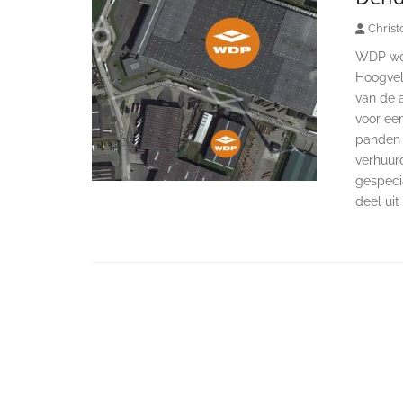
Christ
WDP wor
Hoogvel
van de 
voor een
panden m
verhuurd
gespecia
deel ui