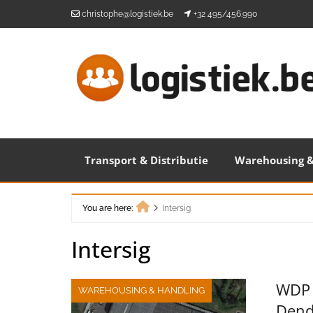
Skip
christophe@logistiek.be
+32 495/456.990
to
content
Transport & Distributie
Warehousing &
You are here:
Intersig
Home
Intersig
WDP 
WAREHOUSING & HANDLING
Den