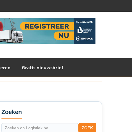
teren
Gratis nieuwsbrief
econdary
idebar
Zoeken
ZOEK