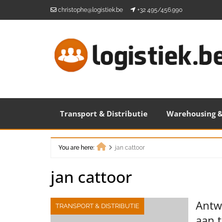
Skip
christophe@logistiek.be
+32 495/456.990
to
content
Transport & Distributie
Warehousing &
You are here:
jan cattoor
Home
jan cattoor
Antw
TRANSPORT & DISTRIBUTIE
aan t