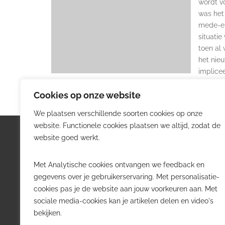
wordt v
was het
mede-ei
situati
toen al
het nie
implicee
Cookies op onze website
We plaatsen verschillende soorten cookies op onze
website. Functionele cookies plaatsen we altijd, zodat de
Logistiek.be
Nieu
website goed werkt.
Logistiek.be brengt dagelijks nieuws,
Volg he
Met Analytische cookies ontvangen we feedback en
trends en praktijkverhalen over
belangr
gegevens over je gebruikerservaring. Met personalisatie-
transport, warehousing, supply chain
Belgisch
cookies pas je de website aan jouw voorkeuren aan. Met
en automatisering in België.
sociale media-cookies kan je artikelen delen en video's
Transpo
bekijken.
Voor logistieke professionals,
Wareho