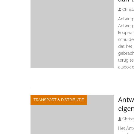
Christ
Antwerp 
Antwerp
koophan
schulde
dat het
gebrach
terug t
alsook 
Antwe
TRANSPORT & DISTRIBUTIE
eige
Christ
Het Ant