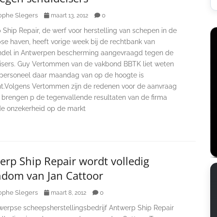
ophe Slegers
0
maart 13, 2012
Ship Repair, de werf voor herstelling van schepen in de
se haven, heeft vorige week bij de rechtbank van
del in Antwerpen bescherming aangevraagd tegen de
isers. Guy Vertommen van de vakbond BBTK liet weten
 personeel daar maandag van op de hoogte is
t.Volgens Vertommen zijn de redenen voor de aanvraag
e brengen p de tegenvallende resultaten van de firma
de onzekerheid op de markt
rp Ship Repair wordt volledig
ndom van Jan Cattoor
ophe Slegers
0
maart 8, 2012
werpse scheepsherstellingsbedrijf Antwerp Ship Repair