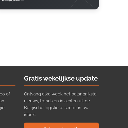
Gratis wekelijkse update
eo of
Ontvang elke week het belangrijkste
van
nieuws, trends en inzichten uit de
ië.
Belgische logistieke sector in uw
inbox.