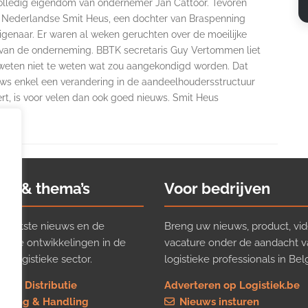
olledig eigendom van ondernemer Jan Cattoor. Tevoren
 Nederlandse Smit Heus, een dochter van Braspenning
genaar. Er waren al weken geruchten over de moeilijke
e van de onderneming. BBTK secretaris Guy Vertommen liet
 weten niet te weten wat zou aangekondigd worden. Dat
uws enkel een verandering in de aandeelhoudersstructuur
rt, is voor velen dan ook goed nieuws. Smit Heus
ws & thema’s
Voor bedrijven
t laatste nieuws en de
Breng uw nieuws, product, vid
ijkste ontwikkelingen in de
vacature onder de aandacht 
e logistieke sector.
logistieke professionals in Belg
rt & Distributie
Adverteren op Logistiek.be
using & Handling
Nieuws insturen