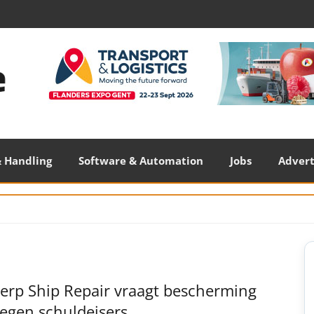
 Handling
Software & Automation
Jobs
Adver
S
S
erp Ship Repair vraagt bescherming
egen schuldeisers