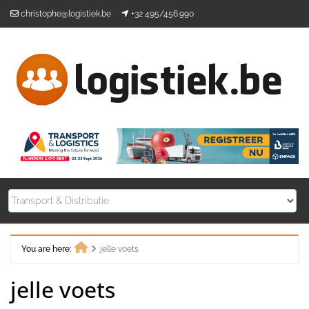
Skip
christophe@logistiek.be
+32 495/456.990
to
content
You are here:
jelle voets
Home
jelle voets