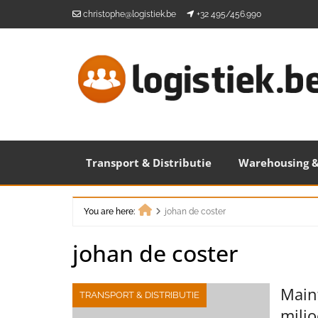
Skip
christophe@logistiek.be
+32 495/456.990
to
content
Transport & Distributie
Warehousing &
You are here:
johan de coster
Home
johan de coster
Main
TRANSPORT & DISTRIBUTIE
miljo