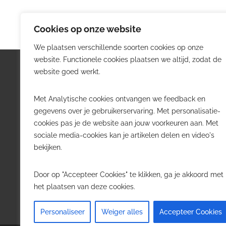
Cookies op onze website
We plaatsen verschillende soorten cookies op onze
website. Functionele cookies plaatsen we altijd, zodat de
Logistiek.be
Nieu
website goed werkt.
Logistiek.be brengt dagelijks nieuws,
Volg he
Met Analytische cookies ontvangen we feedback en
trends en praktijkverhalen over
belangr
gegevens over je gebruikerservaring. Met personalisatie-
transport, warehousing, supply chain
Belgisch
cookies pas je de website aan jouw voorkeuren aan. Met
en automatisering in België.
sociale media-cookies kan je artikelen delen en video's
Transpo
bekijken.
Voor logistieke professionals,
Wareho
beslissers en bedrijven die de sector
Softwa
Door op "Accepteer Cookies" te klikken, ga je akkoord met
willen volgen.
Job in 
het plaatsen van deze cookies.
Contact
·
Adverteren
Personaliseer
Weiger alles
Accepteer Cookies