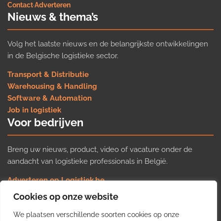
Contact
·
Adverteren
Nieuws & thema’s
Volg het laatste nieuws en de belangrijkste ontwikkelingen
in de Belgische logistieke sector.
Transport & Distributie
Warehousing & Handling
Software & Automation
Job in logistiek
Voor bedrijven
Breng uw nieuws, product, video of vacature onder de
aandacht van logistieke professionals in België.
Adverteren op Logistiek.be
Nieuws insturen
Cookies op onze website
Uw video op Logistiek.TV
We plaatsen verschillende soorten cookies op onze
Job plaatsen