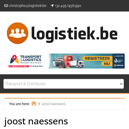
Skip
christophe@logistiek.be
+32 495/456.990
to
content
You are here:
joost naessens
Home
joost naessens