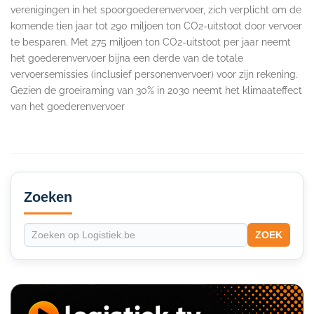
verenigingen in het spoorgoederenvervoer, zich verplicht om de
komende tien jaar tot 290 miljoen ton CO2-uitstoot door vervoer
te besparen. Met 275 miljoen ton CO2-uitstoot per jaar neemt
het goederenvervoer bijna een derde van de totale
vervoersemissies (inclusief personenvervoer) voor zijn rekening.
Gezien de groeiraming van 30% in 2030 neemt het klimaateffect
van het goederenvervoer
Secondary
Sidebar
Zoeken
ZOEK