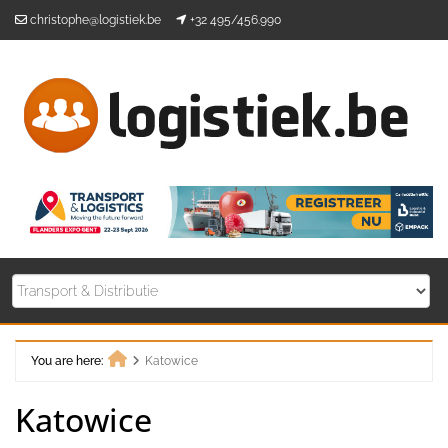
Skip
christophe@logistiek.be
+32 495/456.990
to
content
You are here:
Katowice
Home
Katowice