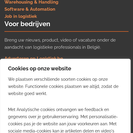
Warehousing & Handling
Software & Automation
Job in logistiek
Voor bedrijven
Breng uw nieuws, product, video of vacature onder de
aandacht van logistieke professionals in België.
Adverteren op Logistiek.be
Nieuws insturen
Cookies op onze website
Uw video op Logistiek.TV
We plaatsen verschillende soorten cookies op onze
Job plaatsen
Gratis wekelijkse update
website. Functionele cookies plaatsen we altijd, zodat de
website goed werkt.
Ontvang elke week het belangrijkste nieuws, trends en
Met Analytische cookies ontvangen we feedback en
inzichten uit de Belgische logistieke sector in uw inbox.
gegevens over je gebruikerservaring. Met personalisatie-
cookies pas je de website aan jouw voorkeuren aan. Met
Ontvang je gratis
sociale media-cookies kan je artikelen delen en video's
wekelijkse update