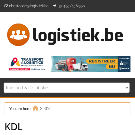
Skip
christophe@logistiek.be
+32 495/456.990
to
content
You are here:
KDL
Home
KDL