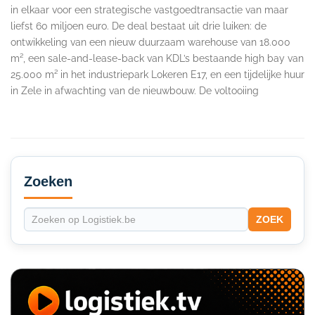
in elkaar voor een strategische vastgoedtransactie van maar
liefst 60 miljoen euro. De deal bestaat uit drie luiken: de
ontwikkeling van een nieuw duurzaam warehouse van 18.000
m², een sale-and-lease-back van KDL’s bestaande high bay van
25.000 m² in het industriepark Lokeren E17, en een tijdelijke huur
in Zele in afwachting van de nieuwbouw. De voltooiing
Secondary
Sidebar
Zoeken
ZOEK