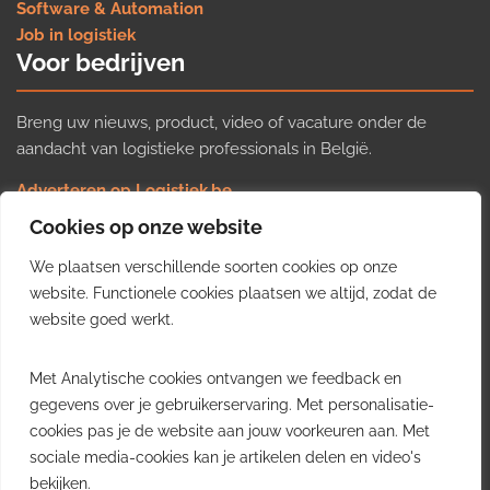
Software & Automation
Job in logistiek
Voor bedrijven
Breng uw nieuws, product, video of vacature onder de
aandacht van logistieke professionals in België.
Adverteren op Logistiek.be
Nieuws insturen
Cookies op onze website
Uw video op Logistiek.TV
We plaatsen verschillende soorten cookies op onze
Job plaatsen
Gratis wekelijkse update
website. Functionele cookies plaatsen we altijd, zodat de
website goed werkt.
Ontvang elke week het belangrijkste nieuws, trends en
Met Analytische cookies ontvangen we feedback en
inzichten uit de Belgische logistieke sector in uw inbox.
gegevens over je gebruikerservaring. Met personalisatie-
cookies pas je de website aan jouw voorkeuren aan. Met
Ontvang je gratis
sociale media-cookies kan je artikelen delen en video's
wekelijkse update
bekijken.