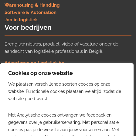
Warehousing & Handling
Software & Automation
Job in logistiek
Voor bedrijven
Breng uw nieuws, product, video of vacature onder de
aandacht van logistieke professionals in België.
Adverteren op Logistiek.be
Nieuws insturen
Cookies op onze website
Uw video op Logistiek.TV
We plaatsen verschillende soorten cookies op onze
Job plaatsen
Gratis wekelijkse update
website. Functionele cookies plaatsen we altijd, zodat de
website goed werkt.
Ontvang elke week het belangrijkste nieuws, trends en
Met Analytische cookies ontvangen we feedback en
inzichten uit de Belgische logistieke sector in uw inbox.
gegevens over je gebruikerservaring. Met personalisatie-
cookies pas je de website aan jouw voorkeuren aan. Met
Ontvang je gratis