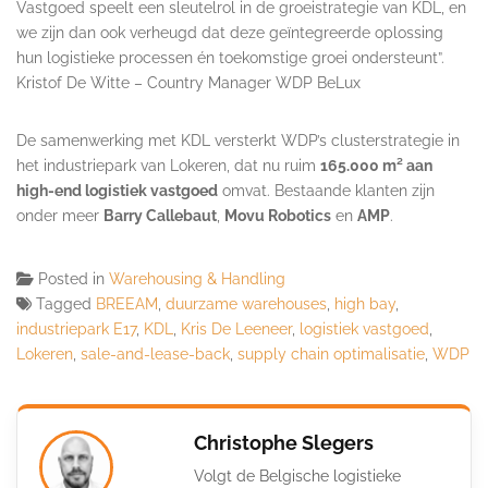
Vastgoed speelt een sleutelrol in de groeistrategie van KDL, en
we zijn dan ook verheugd dat deze geïntegreerde oplossing
hun logistieke processen én toekomstige groei ondersteunt”.
Kristof De Witte – Country Manager WDP BeLux
De samenwerking met KDL versterkt WDP’s clusterstrategie in
het industriepark van Lokeren, dat nu ruim
165.000 m² aan
high-end logistiek vastgoed
omvat. Bestaande klanten zijn
onder meer
Barry Callebaut
,
Movu Robotics
en
AMP
.
Posted in
Warehousing & Handling
Tagged
BREEAM
,
duurzame warehouses
,
high bay
,
industriepark E17
,
KDL
,
Kris De Leeneer
,
logistiek vastgoed
,
Lokeren
,
sale-and-lease-back
,
supply chain optimalisatie
,
WDP
Christophe Slegers
Volgt de Belgische logistieke