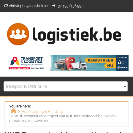
Skip
christophe@logistiek.be
+32 495/456.990
to
content
You are here:
Warehousing & Handling
WDP versterkt groeitraject van KDL met vastgoeddeal van 60
Home
miljoen euro in Lokeren