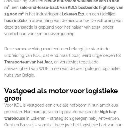
ontwikkeling van een
nieuw duurzaam warehouse van 18.000
m²
, een
sale-and-lease-back van KDL’s bestaande high bay van
25.000 m²
in het industriepark
Lokeren E17
, en een tijdelijke
huur in Zele
in afwachting van de nieuwbouw. De voltooiing van
deze transactie is gepland voor het najaar van 2025, onder
voorbehoud van een bouwvergunning.
Deze samenwerking markeert een belangrijke stap in de
uitbreiding van KDL, dat eind maart 2025 werd uitgeroepen tot
Transporteur van het Jaar
, en verstevigt tegelijk de
aanwezigheid van WDP in een van de best gelegen logistieke
hubs van België.
Vastgoed als motor voor logistieke
groei
Voor KDL is vastgoed een cruciale hefboom in hun ambitieus
groeiplan. Hun huidige, volledig geautomatiseerde
high bay
warehouse
in Lokeren – strategisch gelegen nabij Antwerpen,
Gent en Brussel – vormt al twee jaar het logistieke hart van hun