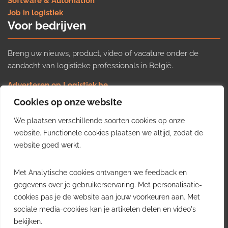
Software & Automation
Job in logistiek
Voor bedrijven
Breng uw nieuws, product, video of vacature onder de
aandacht van logistieke professionals in België.
Adverteren op Logistiek.be
Nieuws insturen
Cookies op onze website
Uw video op Logistiek.TV
We plaatsen verschillende soorten cookies op onze
Job plaatsen
Gratis wekelijkse update
website. Functionele cookies plaatsen we altijd, zodat de
website goed werkt.
Ontvang elke week het belangrijkste nieuws, trends en
Met Analytische cookies ontvangen we feedback en
inzichten uit de Belgische logistieke sector in uw inbox.
gegevens over je gebruikerservaring. Met personalisatie-
cookies pas je de website aan jouw voorkeuren aan. Met
Ontvang je gratis
sociale media-cookies kan je artikelen delen en video's
wekelijkse update
bekijken.