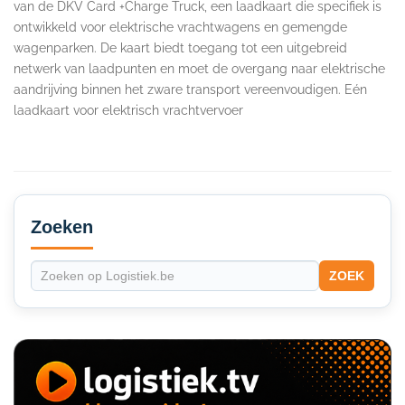
van de DKV Card +Charge Truck, een laadkaart die specifiek is
ontwikkeld voor elektrische vrachtwagens en gemengde
wagenparken. De kaart biedt toegang tot een uitgebreid
netwerk van laadpunten en moet de overgang naar elektrische
aandrijving binnen het zware transport vereenvoudigen. Eén
laadkaart voor elektrisch vrachtvervoer
Secondary
Sidebar
Zoeken
ZOEK