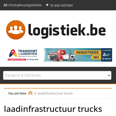
Skip
christophe@logistiek.be
+32 495/456.990
to
content
You are here:
laadinfrastructuur trucks
Home
laadinfrastructuur trucks