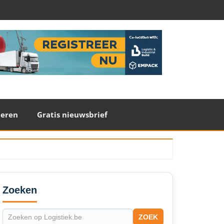
teren
Gratis nieuwsbrief
econdary
idebar
Zoeken
ZOEK