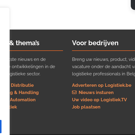
ws & thema’s
Voor bedrijven
t laatste nieuws en de
Breng uw nieuws, product, vid
ijkste ontwikkelingen in de
vacature onder de aandacht 
e logistieke sector.
logistieke professionals in Belg
rt & Distributie
Adverteren op Logistiek.be
using & Handling
Nieuws insturen
re & Automation
Uw video op Logistiek.TV
logistiek
Job plaatsen