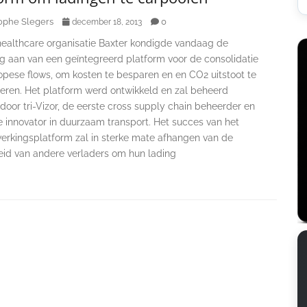
ophe Slegers
0
december 18, 2013
healthcare organisatie Baxter kondigde vandaag de
ng aan van een geïntegreerd platform voor de consolidatie
opese flows, om kosten te besparen en en CO2 uitstoot te
eren. Het platform werd ontwikkeld en zal beheerd
oor tri-Vizor, de eerste cross supply chain beheerder en
e innovator in duurzaam transport. Het succes van het
rkingsplatform zal in sterke mate afhangen van de
eid van andere verladers om hun lading