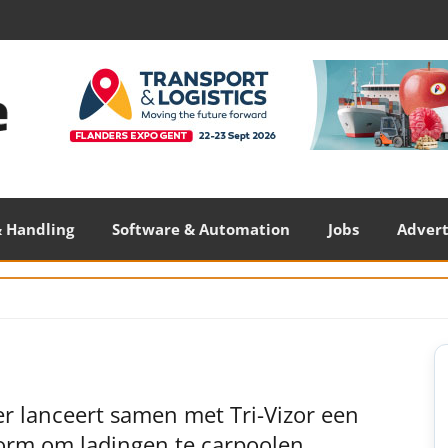
 Handling
Software & Automation
Jobs
Adver
S
S
r lanceert samen met Tri-Vizor een
form om ladingen te carpoolen