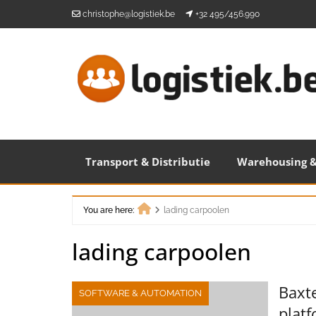
Skip
christophe@logistiek.be
+32 495/456.990
to
content
Transport & Distributie
Warehousing &
You are here:
lading carpoolen
Home
lading carpoolen
Baxte
SOFTWARE & AUTOMATION
plat