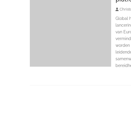
Christ
Global 
lanceri
van Eur
vermind
worden d
leidend
samenwe
bereidh