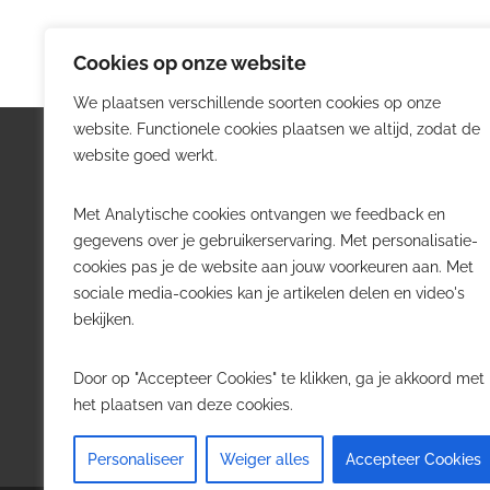
Cookies op onze website
We plaatsen verschillende soorten cookies op onze
website. Functionele cookies plaatsen we altijd, zodat de
Logistiek.be
Nieu
website goed werkt.
Logistiek.be brengt dagelijks nieuws,
Volg he
Met Analytische cookies ontvangen we feedback en
trends en praktijkverhalen over
belangr
gegevens over je gebruikerservaring. Met personalisatie-
transport, warehousing, supply chain
Belgisch
cookies pas je de website aan jouw voorkeuren aan. Met
en automatisering in België.
sociale media-cookies kan je artikelen delen en video's
Transpo
bekijken.
Voor logistieke professionals,
Wareho
beslissers en bedrijven die de sector
Softwa
Door op "Accepteer Cookies" te klikken, ga je akkoord met
willen volgen.
Job in 
het plaatsen van deze cookies.
Contact
·
Adverteren
Personaliseer
Weiger alles
Accepteer Cookies