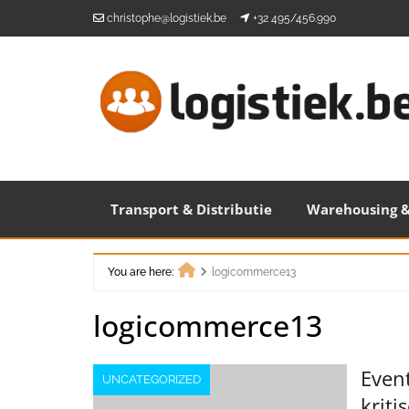
Skip
christophe@logistiek.be
+32 495/456.990
to
content
Transport & Distributie
Warehousing &
You are here:
logicommerce13
Home
logicommerce13
Event
UNCATEGORIZED
kriti