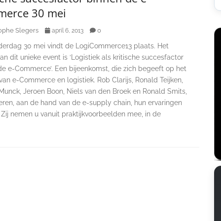
erce 30 mei
ophe Slegers
0
april 6, 2013
erdag 30 mei vindt de LogiCommerce13 plaats. Het
n dit unieke event is ‘Logistiek als kritische succesfactor
de e-Commerce’. Een bijeenkomst, die zich begeeft op het
 van e-Commerce en logistiek. Rob Clarijs, Ronald Teijken,
Munck, Jeroen Boon, Niels van den Broek en Ronald Smits,
eren, aan de hand van de e-supply chain, hun ervaringen
. Zij nemen u vanuit praktijkvoorbeelden mee, in de