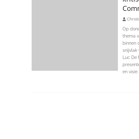
Comm
Christ
Op dond
thema va
binnen 
snijvlak
Luc De 
present
en visie