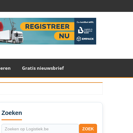
teren
Gratis nieuwsbrief
econdary
idebar
Zoeken
ZOEK