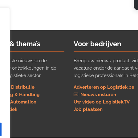
ws & thema’s
Voor bedrijven
t laatste nieuws en de
Breng uw nieuws, product, vid
ijkste ontwikkelingen in de
vacature onder de aandacht 
e logistieke sector.
logistieke professionals in Belg
rt & Distributie
Adverteren op Logistiek.be
using & Handling
Nieuws insturen
re & Automation
Uw video op Logistiek.TV
logistiek
Job plaatsen