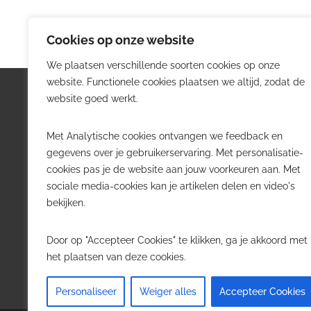
Cookies op onze website
We plaatsen verschillende soorten cookies op onze
website. Functionele cookies plaatsen we altijd, zodat de
Logistiek.be
Nieu
website goed werkt.
Logistiek.be brengt dagelijks nieuws,
Volg he
Met Analytische cookies ontvangen we feedback en
trends en praktijkverhalen over
belangr
gegevens over je gebruikerservaring. Met personalisatie-
transport, warehousing, supply chain
Belgisch
cookies pas je de website aan jouw voorkeuren aan. Met
en automatisering in België.
sociale media-cookies kan je artikelen delen en video's
Transpo
bekijken.
Voor logistieke professionals,
Wareho
beslissers en bedrijven die de sector
Softwa
Door op "Accepteer Cookies" te klikken, ga je akkoord met
willen volgen.
Job in 
het plaatsen van deze cookies.
Contact
·
Adverteren
Personaliseer
Weiger alles
Accepteer Cookies