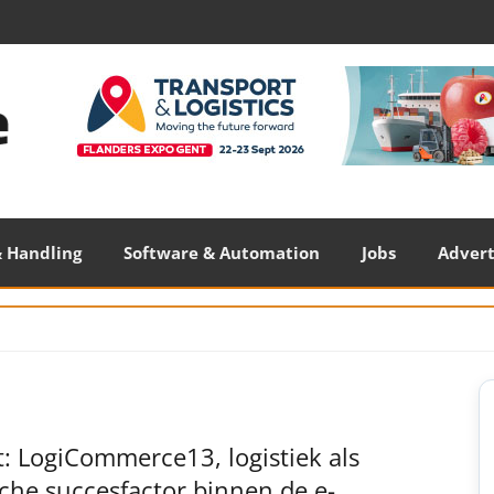
 Handling
Software & Automation
Jobs
Adver
S
S
: LogiCommerce13, logistiek als
sche succesfactor binnen de e-