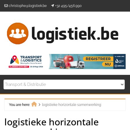
Skip
christophe@logistiek.be
+32 495/456.990
to
content
You are here:
logistieke horizontale samenwerking
Home
logistieke horizontale