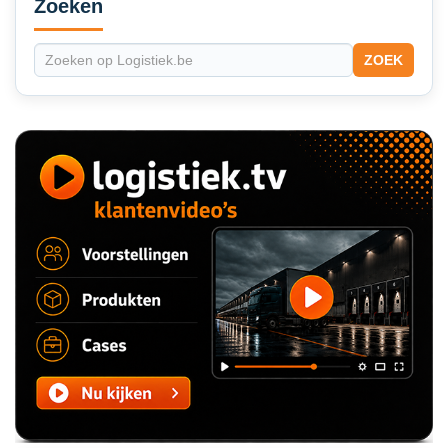
Sidebar
Zoeken
ZOEK