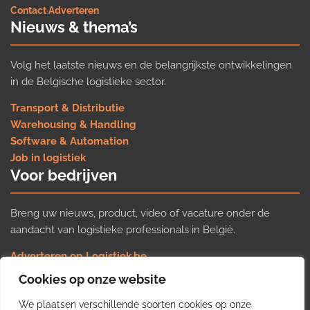
Contact
·
Adverteren
Nieuws & thema’s
Volg het laatste nieuws en de belangrijkste ontwikkelingen
in de Belgische logistieke sector.
Transport & Distributie
Warehousing & Handling
Software & Automation
Job in logistiek
Voor bedrijven
Breng uw nieuws, product, video of vacature onder de
aandacht van logistieke professionals in België.
Adverteren op Logistiek.be
Nieuws insturen
Cookies op onze website
Uw video op Logistiek.TV
We plaatsen verschillende soorten cookies op onze
Job plaatsen