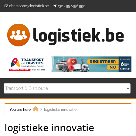
Skip
christophe@logistiek.be
+32 495/456.990
to
content
You are here:
logistieke innovatie
Home
logistieke innovatie