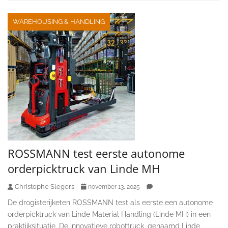
WAREHOUSING & HANDLING
ROSSMANN test eerste autonome
orderpicktruck van Linde MH
Christophe Slegers
november 13, 2025
De drogisterijketen ROSSMANN test als eerste een autonome
orderpicktruck van Linde Material Handling (Linde MH) in een
praktijksituatie. De innovatieve robottruck, genaamd Linde