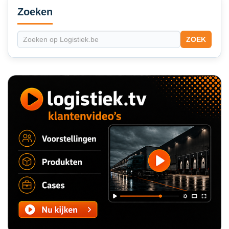
Sidebar
Zoeken
ZOEK