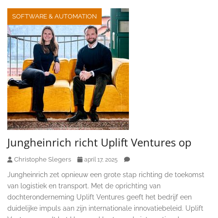
SOFTWARE & AUTOMATION
Jungheinrich richt Uplift Ventures op
Christophe Slegers
april 17, 2025
Jungheinrich zet opnieuw een grote stap richting de toekomst
van logistiek en transport. Met de oprichting van
dochteronderneming Uplift Ventures geeft het bedrijf een
duidelijke impuls aan zijn internationale innovatiebeleid. Uplift