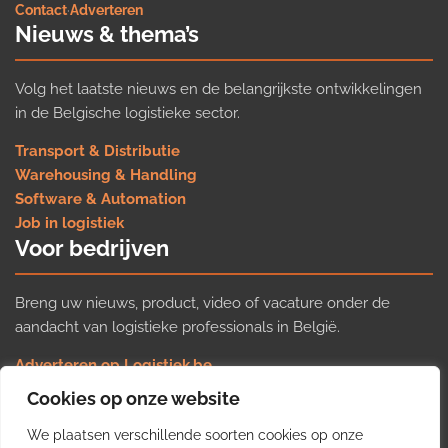
Contact
·
Adverteren
Nieuws & thema’s
Volg het laatste nieuws en de belangrijkste ontwikkelingen
in de Belgische logistieke sector.
Transport & Distributie
Warehousing & Handling
Software & Automation
Job in logistiek
Voor bedrijven
Breng uw nieuws, product, video of vacature onder de
aandacht van logistieke professionals in België.
Adverteren op Logistiek.be
Nieuws insturen
Cookies op onze website
Uw video op Logistiek.TV
We plaatsen verschillende soorten cookies op onze
Job plaatsen