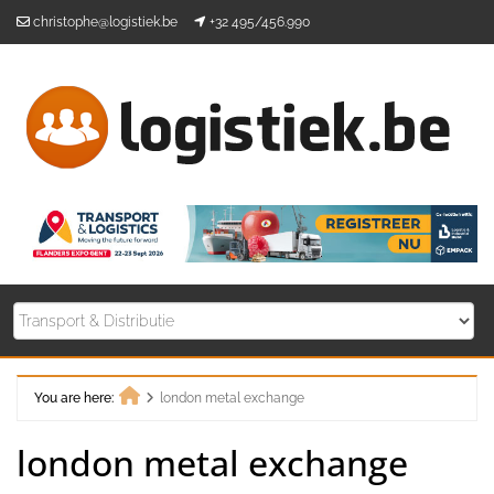
Skip
christophe@logistiek.be
+32 495/456.990
to
content
You are here:
london metal exchange
Home
london metal exchange