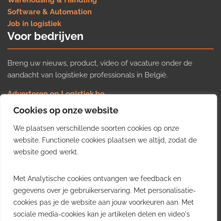
Warehousing & Handling
Software & Automation
Job in logistiek
Voor bedrijven
Breng uw nieuws, product, video of vacature onder de
aandacht van logistieke professionals in België.
Adverteren op Logistiek.be
Nieuws insturen
Cookies op onze website
Uw video op Logistiek.TV
We plaatsen verschillende soorten cookies op onze
Job plaatsen
Gratis wekelijkse update
website. Functionele cookies plaatsen we altijd, zodat de
website goed werkt.
Ontvang elke week het belangrijkste nieuws, trends en
Met Analytische cookies ontvangen we feedback en
inzichten uit de Belgische logistieke sector in uw inbox.
gegevens over je gebruikerservaring. Met personalisatie-
cookies pas je de website aan jouw voorkeuren aan. Met
Ontvang je gratis
sociale media-cookies kan je artikelen delen en video's
wekelijkse update