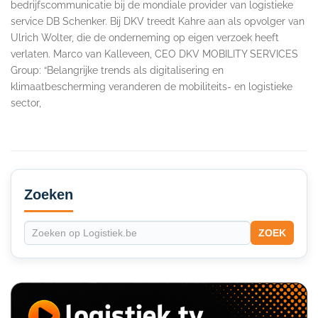
bedrijfscommunicatie bij de mondiale provider van logistieke
service DB Schenker. Bij DKV treedt Kahre aan als opvolger van
Ulrich Wolter, die de onderneming op eigen verzoek heeft
verlaten. Marco van Kalleveen, CEO DKV MOBILITY SERVICES
Group: “Belangrijke trends als digitalisering en
klimaatbescherming veranderen de mobiliteits- en logistieke
sector,
Secondary
Sidebar
Zoeken
ZOEK