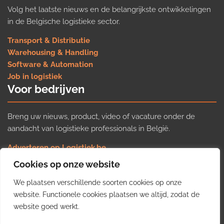
Volg het laatste nieuws en de belangrijkste ontwikkelingen
in de Belgische logistieke sector.
Transport & Distributie
Warehousing & Handling
Software & Automation
Job in logistiek
Voor bedrijven
Breng uw nieuws, product, video of vacature onder de
aandacht van logistieke professionals in België.
Adverteren op Logistiek.be
Nieuws insturen
Cookies op onze website
Uw video op Logistiek.TV
We plaatsen verschillende soorten cookies op onze
Job plaatsen
Gratis wekelijkse update
website. Functionele cookies plaatsen we altijd, zodat de
website goed werkt.
Ontvang elke week het belangrijkste nieuws, trends en