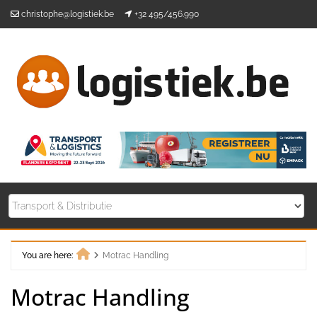
Skip
christophe@logistiek.be
+32 495/456.990
to
content
You are here:
Motrac Handling
Home
Motrac Handling