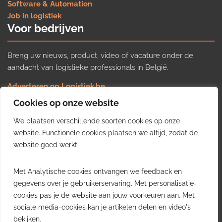
Software & Automation
Job in logistiek
Voor bedrijven
Breng uw nieuws, product, video of vacature onder de
aandacht van logistieke professionals in België.
Adverteren op Logistiek.be
Nieuws insturen
Cookies op onze website
Uw video op Logistiek.TV
We plaatsen verschillende soorten cookies op onze
Job plaatsen
Gratis wekelijkse update
website. Functionele cookies plaatsen we altijd, zodat de
website goed werkt.
Ontvang elke week het belangrijkste nieuws, trends en
Met Analytische cookies ontvangen we feedback en
inzichten uit de Belgische logistieke sector in uw inbox.
gegevens over je gebruikerservaring. Met personalisatie-
cookies pas je de website aan jouw voorkeuren aan. Met
Ontvang je gratis
sociale media-cookies kan je artikelen delen en video's
wekelijkse update
bekijken.