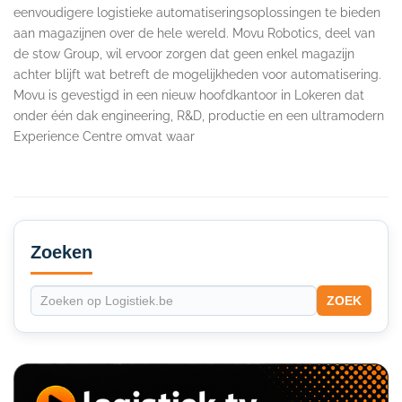
eenvoudigere logistieke automatiseringsoplossingen te bieden
aan magazijnen over de hele wereld. Movu Robotics, deel van
de stow Group, wil ervoor zorgen dat geen enkel magazijn
achter blijft wat betreft de mogelijkheden voor automatisering.
Movu is gevestigd in een nieuw hoofdkantoor in Lokeren dat
onder één dak engineering, R&D, productie en een ultramodern
Experience Centre omvat waar
Secondary
Sidebar
Zoeken
ZOEK