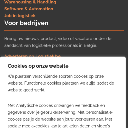
Warehousing & Handling
Software & Automation
Job in logistiek
Voor bedrijven
Breng uw nieuws, product, video of vacature onder de
aandacht van logistieke professionals in België.
Adverteren op Logistiek.be
Nieuws insturen
Cookies op onze website
Uw video op Logistiek.TV
We plaatsen verschillende soorten cookies op onze
Job plaatsen
Gratis wekelijkse update
website. Functionele cookies plaatsen we altijd, zodat de
website goed werkt.
Ontvang elke week het belangrijkste nieuws, trends en
Met Analytische cookies ontvangen we feedback en
inzichten uit de Belgische logistieke sector in uw inbox.
gegevens over je gebruikerservaring. Met personalisatie-
cookies pas je de website aan jouw voorkeuren aan. Met
Ontvang je gratis
sociale media-cookies kan je artikelen delen en video's
wekelijkse update