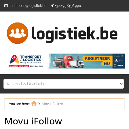
Skip
christophe@logistiek.be
+32 495/456.990
to
content
You are here:
Movu iFollow
Home
Movu iFollow