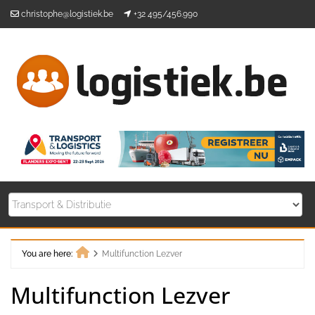
Skip
christophe@logistiek.be
+32 495/456.990
to
content
You are here:
Multifunction Lezver
Home
Multifunction Lezver