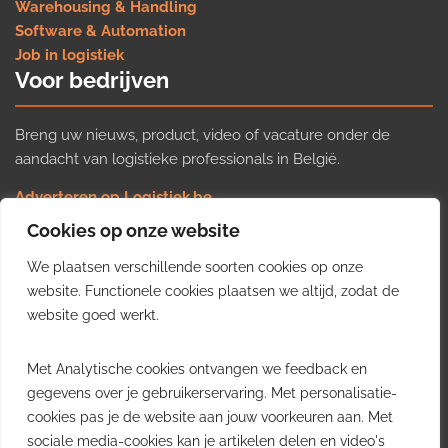
Warehousing & Handling
Software & Automation
Job in logistiek
Voor bedrijven
Breng uw nieuws, product, video of vacature onder de
aandacht van logistieke professionals in België.
Adverteren op Logistiek.be
Nieuws insturen
Cookies op onze website
Uw video op Logistiek.TV
We plaatsen verschillende soorten cookies op onze
Job plaatsen
Gratis wekelijkse update
website. Functionele cookies plaatsen we altijd, zodat de
website goed werkt.
Ontvang elke week het belangrijkste nieuws, trends en
Met Analytische cookies ontvangen we feedback en
inzichten uit de Belgische logistieke sector in uw inbox.
gegevens over je gebruikerservaring. Met personalisatie-
cookies pas je de website aan jouw voorkeuren aan. Met
Ontvang je gratis
sociale media-cookies kan je artikelen delen en video's
wekelijkse update