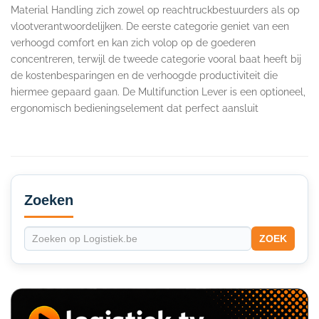
Material Handling zich zowel op reachtruckbestuurders als op
vlootverantwoordelijken. De eerste categorie geniet van een
verhoogd comfort en kan zich volop op de goederen
concentreren, terwijl de tweede categorie vooral baat heeft bij
de kostenbesparingen en de verhoogde productiviteit die
hiermee gepaard gaan. De Multifunction Lever is een optioneel,
ergonomisch bedieningselement dat perfect aansluit
Secondary
Sidebar
Zoeken
ZOEK