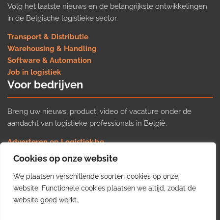
Volg het laatste nieuws en de belangrijkste ontwikkelingen
in de Belgische logistieke sector.
Transport & Distributie
Warehousing & Handling
Software & Automation
Job in logistiek
Voor bedrijven
Breng uw nieuws, product, video of vacature onder de
aandacht van logistieke professionals in België.
Adverteren op Logistiek.be
Nieuws insturen
Cookies op onze website
Uw video op Logistiek.TV
We plaatsen verschillende soorten cookies op onze
Job plaatsen
Gratis wekelijkse update
website. Functionele cookies plaatsen we altijd, zodat de
website goed werkt.
Ontvang elke week het belangrijkste nieuws, trends en