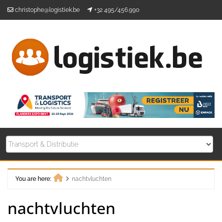
Skip
christophe@logistiek.be
+32 495/456.990
to
content
You are here:
nachtvluchten
Home
nachtvluchten