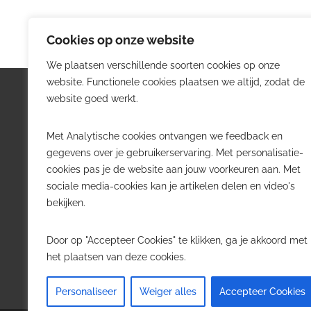
Cookies op onze website
We plaatsen verschillende soorten cookies op onze
website. Functionele cookies plaatsen we altijd, zodat de
Logistiek.be
Nieu
website goed werkt.
Logistiek.be brengt dagelijks nieuws,
Volg he
Met Analytische cookies ontvangen we feedback en
trends en praktijkverhalen over
belangr
gegevens over je gebruikerservaring. Met personalisatie-
transport, warehousing, supply chain
Belgisch
cookies pas je de website aan jouw voorkeuren aan. Met
en automatisering in België.
sociale media-cookies kan je artikelen delen en video's
Transpo
bekijken.
Voor logistieke professionals,
Wareho
beslissers en bedrijven die de sector
Softwa
Door op "Accepteer Cookies" te klikken, ga je akkoord met
willen volgen.
Job in 
het plaatsen van deze cookies.
Contact
·
Adverteren
Personaliseer
Weiger alles
Accepteer Cookies