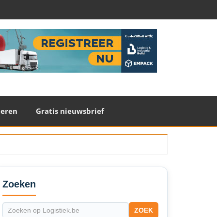
teren
Gratis nieuwsbrief
econdary
idebar
Zoeken
ZOEK