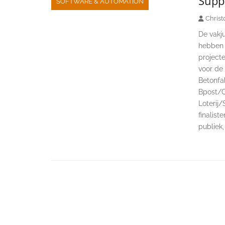
Suppl
SOFTWARE & AUTOMATION
Christ
De vakju
hebben 
project
voor de 
Betonfa
Bpost/Co
Loterij
finalist
publiek,