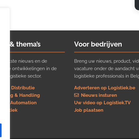
ws & thema’s
Voor bedrijven
t laatste nieuws en de
Breng uw nieuws, product, vid
ijkste ontwikkelingen in de
vacature onder de aandacht 
e logistieke sector.
logistieke professionals in Belg
rt & Distributie
Adverteren op Logistiek.be
using & Handling
Nieuws insturen
re & Automation
Uw video op Logistiek.TV
logistiek
Job plaatsen