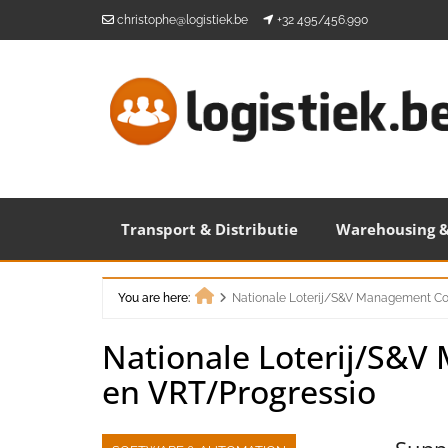
Skip
christophe@logistiek.be
+32 495/456.990
to
content
Transport & Distributie
Warehousing &
You are here:
Nationale Loterij/S&V Management Co
Home
Nationale Loterij/S&V
en VRT/Progressio