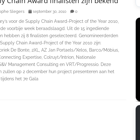
y Chain Award finalisten zijn bekend
ophe Slegers
0
september 30, 2010
ry’s voor de Supply Chain Award-Project of the Year 2010,
de voorbije week beraadslaagd. Uit de 15 ingediende
en hebben zij 8 finalisten geselecteerd. Genomineerderden
Supply Chain Award-Project of the Year 2010 zijn:
briek De Bonte, 2XL, AZ Jan Portaels/Xelos, Barco/Möbius,
nnecting Expertise, Colruyt/Intrion, Nationale
/S&V Management Consulting en VRT/Progressio. Deze
en zullen op 2 december hun project presenteren aan het
 tijdens het 7e Gala