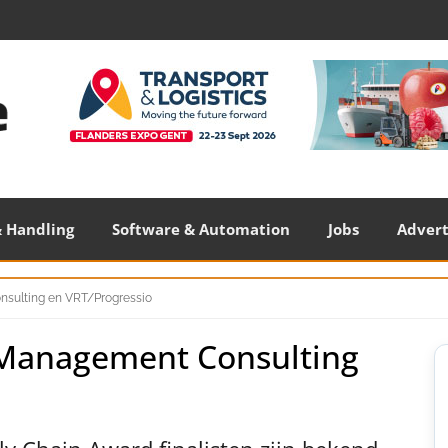
 Handling
Software & Automation
Jobs
Adver
nsulting en VRT/Progressio
 Management Consulting
S
S