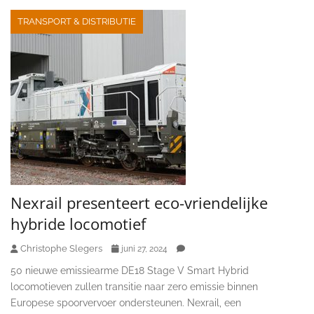
TRANSPORT & DISTRIBUTIE
Nexrail presenteert eco-vriendelijke
hybride locomotief
Christophe Slegers
juni 27, 2024
50 nieuwe emissiearme DE18 Stage V Smart Hybrid
locomotieven zullen transitie naar zero emissie binnen
Europese spoorvervoer ondersteunen. Nexrail, een