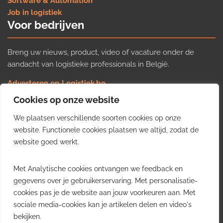
Software & Automation
Job in logistiek
Voor bedrijven
Breng uw nieuws, product, video of vacature onder de
aandacht van logistieke professionals in België.
Adverteren op Logistiek.be
Nieuws insturen
Cookies op onze website
Uw video op Logistiek.TV
We plaatsen verschillende soorten cookies op onze
Job plaatsen
Gratis wekelijkse update
website. Functionele cookies plaatsen we altijd, zodat de
website goed werkt.
Ontvang elke week het belangrijkste nieuws, trends en
Met Analytische cookies ontvangen we feedback en
inzichten uit de Belgische logistieke sector in uw inbox.
gegevens over je gebruikerservaring. Met personalisatie-
cookies pas je de website aan jouw voorkeuren aan. Met
Ontvang je gratis
sociale media-cookies kan je artikelen delen en video's
wekelijkse update
bekijken.