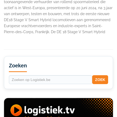
toonaangevende verhuurder van rollend spoormaterieel die
actief is in West-Europa, presenteerde op 20 juni 2024, na 3 jaar
van ontwerpen, testen en bouwen, met trots de eerste nieuwe
DE18 Stage V Smart Hybrid locomotieven aan gerenommeerd
Europese vrachtvervoerders en industrie-experts in Saint-
Pierre-des-Corps, Frankrijk. De DE 18 Stage V Smart Hybrid
Secondary
Sidebar
Zoeken
ZOEK